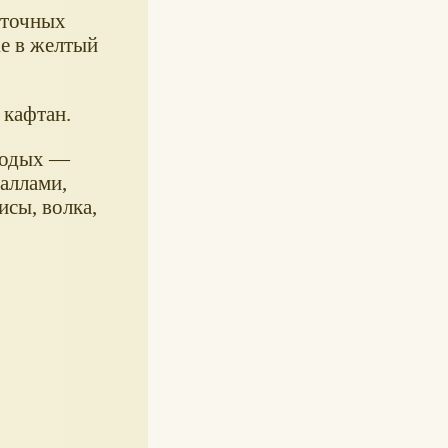
сточных
же в желтый
 кафтан.
олодых —
раллами,
исы, волка,