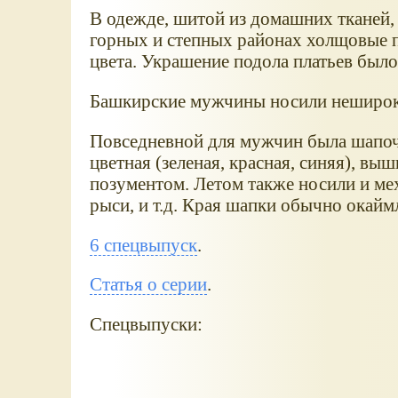
В одежде, шитой из домашних тканей,
горных и степных районах холщовые п
цвета. Украшение подола платьев было
Башкирские мужчины носили нешироки
Повседневной для мужчин была шапоч
цветная (зеленая, красная, синяя), в
позументом. Летом также носили и мех
рыси, и т.д. Края шапки обычно окайм
6 спецвыпуск
.
Статья о серии
.
Спецвыпуски: