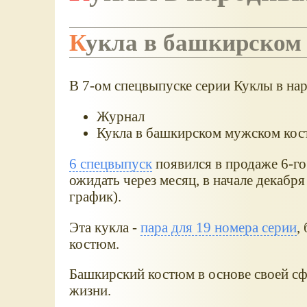
Кукла в башкирско
В 7-ом спецвыпуске серии Куклы в н
Журнал
Кукла в башкирском мужском ко
6 спецвыпуск
появился в продаже 6-го
ожидать через месяц, в начале декабря
график).
Эта кукла -
пара для 19 номера серии
,
костюм.
Башкирский костюм в основе своей сф
жизни.