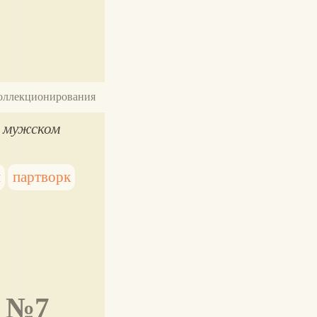
 коллекционирования
м мужском
и
партворк
к №7