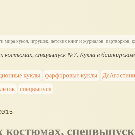
ти мира кукол, игрушек, детских книг и журналов, партворков,
ых костюмах, спецвыпуск №7. Кукла в башкирско
ционные куклы
фарфоровые куклы
ДеАгостин
льчик
спецвыпуск
2015
х костюмах, спецвыпус