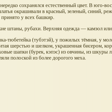
 нередко сохранялся естественный цвет. В юго-во
латья окрашивали в красный, зеленый, синий, ре
 принято у всех башкир.
е штаны, рубахи. Верхняя одежда — камзол или
ка-тюбетейка (тубэтэй), у пожилых тёмная, у м
ышитая шерстью и шелком, украшенная бисером, ко
овые шапки (бурек, кэпэс) из овчины, из шкуры л
ляли полоской из более дорогого меха.