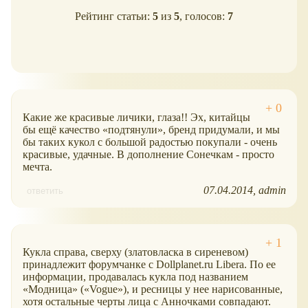
Рейтинг статьи:
5
из
5
, голосов:
7
Какие же красивые личики, глаза!! Эх, китайцы
бы ещё качество
подтянули
, бренд придумали, и мы
бы таких кукол с большой радостью покупали - очень
красивые, удачные. В дополнение Сонечкам - просто
мечта.
07.04.2014
admin
ответить
Кукла справа, сверху (златовласка в сиреневом)
принадлежит форумчанке с Dollplanet.ru Libera. По ее
информации, продавалась кукла под названием
Модница
(
Vogue
), и ресницы у нее нарисованные,
хотя остальные черты лица с Анночками совпадают.