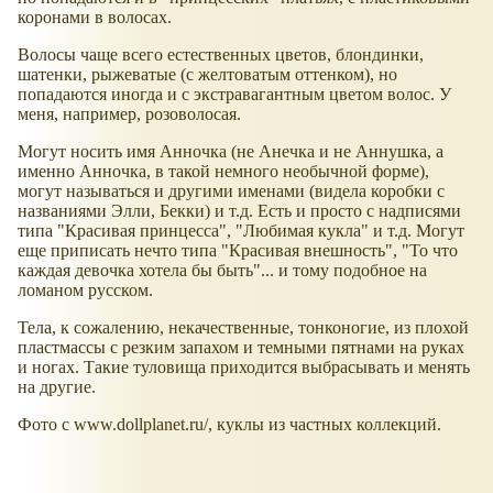
коронами в волосах.
Волосы чаще всего естественных цветов, блондинки,
шатенки, рыжеватые (с желтоватым оттенком), но
попадаются иногда и с экстравагантным цветом волос. У
меня, например, розоволосая.
Могут носить имя Анночка (не Анечка и не Аннушка, а
именно Анночка, в такой немного необычной форме),
могут называться и другими именами (видела коробки с
названиями Элли, Бекки) и т.д. Есть и просто с надписями
типа "Красивая принцесса", "Любимая кукла" и т.д. Могут
еще приписать нечто типа "Красивая внешность", "То что
каждая девочка хотела бы быть"... и тому подобное на
ломаном русском.
Тела, к сожалению, некачественные, тонконогие, из плохой
пластмассы с резким запахом и темными пятнами на руках
и ногах. Такие туловища приходится выбрасывать и менять
на другие.
Фото с www.dollplanet.ru/, куклы из частных коллекций.