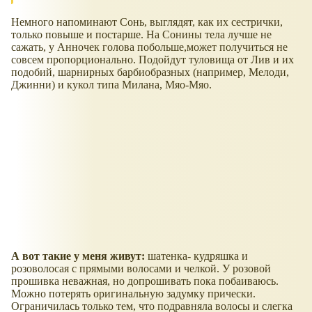
Немного напоминают Сонь, выглядят, как их сестрички,
только повыше и постарше. На Сонины тела лучше не
сажать, у Анночек голова побольше,может получиться не
совсем пропорционально. Подойдут туловища от Лив и их
подобий, шарнирных барбиобразных (например, Мелоди,
Джинни) и кукол типа Милана, Мяо-Мяо.
А вот такие у меня живут:
шатенка- кудряшка и
розоволосая с прямыми волосами и челкой. У розовой
прошивка неважная, но допрошивать пока побаиваюсь.
Можно потерять оригинальную задумку прически.
Ограничилась только тем, что подравняла волосы и слегка