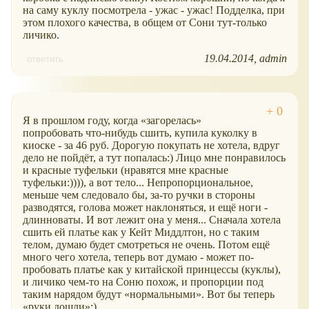
на саму куклу посмотрела - ужас - ужас! Подделка, при
этом плохого качества, в общем от Сони тут-только
личико.
19.04.2014
admin
ответить
Я в прошлом году, когда
загорелась
попробовать что-нибудь сшить, купила куколку в
киоске - за 46 руб. Дорогую покупать не хотела, вдруг
дело не пойдёт, а тут попалась:) Лицо мне понравилось
и красные туфельки (нравятся мне красные
туфельки:)))), а вот тело... Непропорциональное,
меньше чем следовало бы, за-то ручки в стороны
разводятся, голова может наклоняться, и ещё ноги -
длинноваты. И вот лежит она у меня... Сначала хотела
сшить ей платье как у Кейт Миддлтон, но с таким
телом, думаю будет смотреться не очень. Потом ещё
много чего хотела, теперь вот думаю - может по-
пробовать платье как у китайской принцессы (куклы),
и личико чем-то на Соню похож, и пропорции под
таким нарядом будут
нормальными
. Вот бы теперь
руки дошли
:)