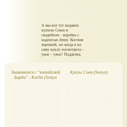
А мы вот тут недавно
купили Соню в
свадебном - коробка с
надписью Jenny. Костюм
хороший, но когда я на
саму куклу посмотрела -
ужас - ужас! Подделка,
при этом плохого
качества, в общем от
Сони тут-только личико.
Знакомимся с "китайской
Куклы Соня (Sonya)
Ку
Барби" - Kurhn (Sonya
п
Rose)