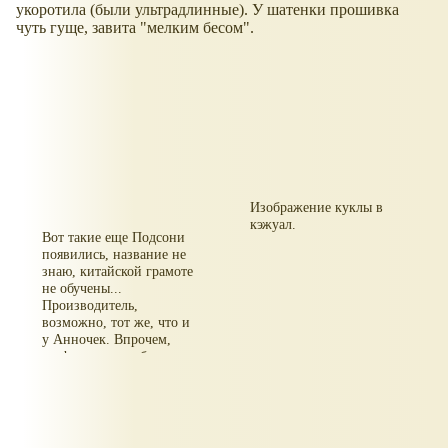
укоротила (были ультрадлинные). У шатенки прошивка
чуть гуще, завита "мелким бесом".
Изображение куклы в
кэжуал.
Вот такие еще Подсони
появились, название не
знаю, китайской грамоте
не обучены...
Производитель,
возможно, тот же, что и
у Анночек. Впрочем,
графика на коробках у
всех китайских кукол -
подделок примерно
одинаковая.