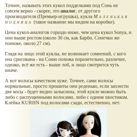
Точнее, называть этих кукол подделками под Сонь не
совсем верно - скорее, это
аналог
, от другого
производителя (Премьер-игрушка), кукла
Маленькая
модница
(такое название мы видим на коробке).
Цена кукол-аналогов гораздо ниже, чем цена кукол Sonya, и
они выше ростом (около 30 см, как Барби, Сонечки же
пониже, около 27 см).
Глядя на лицо этой куклы, не возникает сомнений, с кого
она срисована - на Соню похожа поразительно, различие,
однако, всё же есть - выше лоб, и лицо смотрится чуть
иначе.
А вот волосы качеством хуже. Точнее, сами волосы
нормальные, просто прошиты они реденько, если заплести
две косы - будет видно залысины, этой кукле можно быть
либо с распущенными волосами, либо с одним хвостиком.
Клейка KURHN под волосами сзади, естественно, нет.