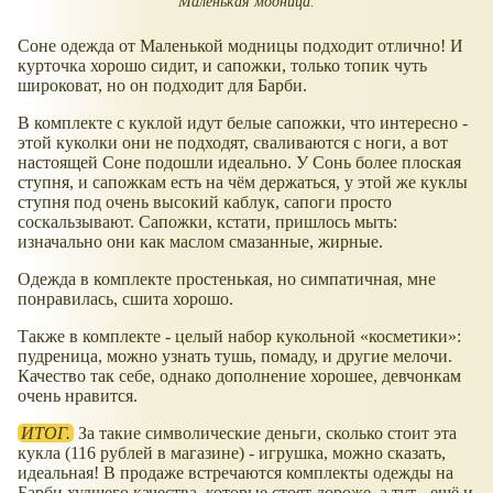
Маленькая модница.
Соне одежда от Маленькой модницы подходит отлично! И
курточка хорошо сидит, и сапожки, только топик чуть
широковат, но он подходит для Барби.
В комплекте с куклой идут белые сапожки, что интересно -
этой куколки они не подходят, сваливаются с ноги, а вот
настоящей Соне подошли идеально. У Сонь более плоская
ступня, и сапожкам есть на чём держаться, у этой же куклы
ступня под очень высокий каблук, сапоги просто
соскальзывают. Сапожки, кстати, пришлось мыть:
изначально они как маслом смазанные, жирные.
Одежда в комплекте простенькая, но симпатичная, мне
понравилась, сшита хорошо.
Также в комплекте - целый набор кукольной
косметики
:
пудреница, можно узнать тушь, помаду, и другие мелочи.
Качество так себе, однако дополнение хорошее, девчонкам
очень нравится.
ИТОГ.
За такие символические деньги, сколько стоит эта
кукла (116 рублей в магазине) - игрушка, можно сказать,
идеальная! В продаже встречаются комплекты одежды на
Барби худшего качества, которые стоят дороже, а тут - ещё и