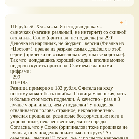
116 рублей. Хм - м - м. Я сегодняв дочках -
сыночках (магазин реальный, не интернет) со скидкой
отхватила Соню (оригинал, не подделка) за 299!
Девочка из нарядных, не бюджет - версия (Фиалка из
Цветов
), правда из разряда самых дешёвых в этой
серии (причёска не
замысловатая
, платье короткое).
Так что, дождавшись хорошей скидки, вполне можно
недорого купить оригинал. Считаем с данными
цифрами:
_299
116=183
Разница примерно в 183 рубля. Считала на ходу,
поэтому может быть ошибка. Разница маленькая, хоть
и больше стоимость подделки. А качество - раза в 3
лучше у оригинала, чем у подделки! У подделок
отваливается голова, странное, некрасивое тело,
ужасная прошивка, резиновые бесформенные ноги и
упрощённые, некачественные, мятые наряды.
Согласна, что у Сонек (оригиналов) тоже прошивка не
лучшая, но у подделок она-только по кругу! А в
середине - лысина! К тому - же, у подделок некрасивая