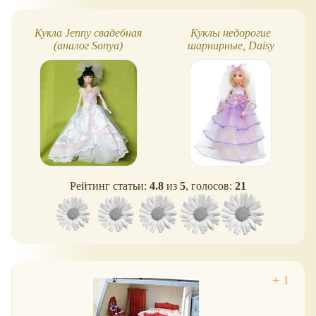
Кукла Jenny свадебная
Куклы недорогие
(аналог Sonya)
шарнирные, Daisy
Рейтинг статьи:
4.8
из
5
, голосов:
21