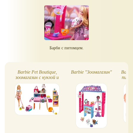
Барби с питомцем.
Barbie Pet Boutique,
Barbie "Зоомагазин"
Barbie
зоомагазин с куклой и
пито
фигурками животных