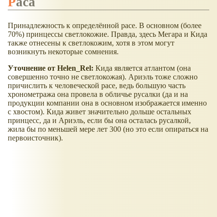
Раса
Принадлежность к определённой расе. В основном (более
70%) принцессы светлокожие. Правда, здесь Мегара и Кида
также отнесены к светлокожим, хотя в этом могут
возникнуть некоторые сомнения.
Уточнение от Helen_Rel:
Кида является атлантом (она
совершенно точно не светлокожая). Ариэль тоже сложно
причислить к человеческой расе, ведь большую часть
хронометража она провела в обличье русалки (да и на
продукции компании она в основном изображается именно
с хвостом). Кида живет значительно дольше остальных
принцесс, да и Ариэль, если бы она осталась русалкой,
жила бы по меньшей мере лет 300 (но это если опираться на
первоисточник).