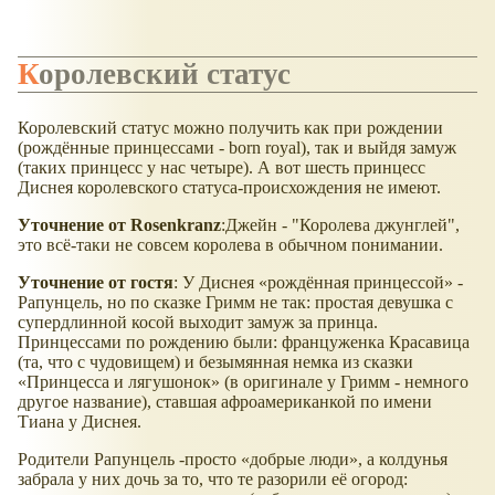
Королевский статус
Королевский статус можно получить как при рождении
(рождённые принцессами - born royal), так и выйдя замуж
(таких принцесс у нас четыре). А вот шесть принцесс
Диснея королевского статуса-происхождения не имеют.
Уточнение от
Rosenkranz
:Джейн - "Королева джунглей",
это всё-таки не совсем королева в обычном понимании.
Уточнение от гостя
: У Диснея
рождённая принцессой
-
Рапунцель, но по сказке Гримм не так: простая девушка с
супердлинной косой выходит замуж за принца.
Принцессами по рождению были: француженка Красавица
(та, что с чудовищем) и безымянная немка из сказки
Принцесса и лягушонок
(в оригинале у Гримм - немного
другое название), ставшая афроамериканкой по имени
Тиана у Диснея.
Родители Рапунцель -просто
добрые люди
, а колдунья
забрала у них дочь за то, что те разорили её огород: