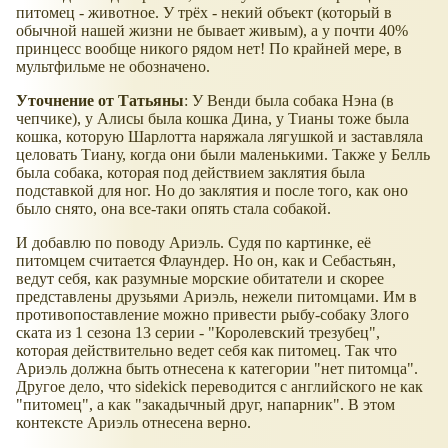
питомец - животное. У трёх - некий объект (который в
обычной нашей жизни не бывает живым), а у почти 40%
принцесс вообще никого рядом нет! По крайней мере, в
мультфильме не обозначено.
Уточнение от Татьяны
: У Венди была собака Нэна (в
чепчике), у Алисы была кошка Дина, у Тианы тоже была
кошка, которую Шарлотта наряжала лягушкой и заставляла
целовать Тиану, когда они были маленькими. Также у Белль
была собака, которая под действием заклятия была
подставкой для ног. Но до заклятия и после того, как оно
было снято, она все-таки опять стала собакой.
И добавлю по поводу Ариэль. Судя по картинке, её
питомцем считается Флаундер. Но он, как и Себастьян,
ведут себя, как разумные морские обитатели и скорее
представлены друзьями Ариэль, нежели питомцами. Им в
противопоставление можно привести рыбу-собаку Злого
ската из 1 сезона 13 серии - "Королевский трезубец",
которая действительно ведет себя как питомец. Так что
Ариэль должна быть отнесена к категории "нет питомца".
Другое дело, что sidekick переводится с английского не как
"питомец", а как "закадычный друг, напарник". В этом
контексте Ариэль отнесена верно.