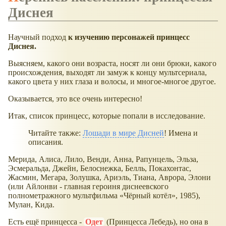
Диснея
Научный подход
к изучению персонажей принцесс
Диснея.
Выясняем, какого они возраста, носят ли они брюки, какого
происхождения, выходят ли замуж к концу мультсериала,
какого цвета у них глаза и волосы, и многое-многое другое.
Оказывается, это все очень интересно!
Итак, список принцесс, которые попали в исследование.
Читайте также:
Лошади в мире Дисней
! Имена и
описания.
Мерида, Алиса, Лило, Венди, Анна, Рапунцель, Эльза,
Эсмеральда, Джейн, Белоснежка, Белль, Покахонтас,
Жасмин, Мегара, Золушка, Ариэль, Тиана, Аврора, Элони
(или Айлонви - главная героиня диснеевского
полнометражного мультфильма «Чёрный котёл», 1985),
Мулан, Кида.
Есть ещё принцесса -
Одет
(Принцесса Лебедь), но она в