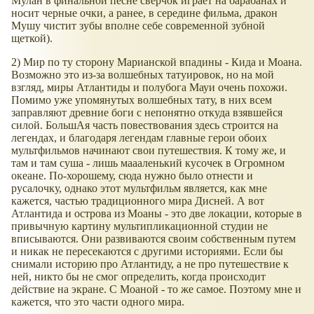
Мулан в финальной песне сверчок играет на барабанах и
носит черные очки, а ранее, в середине фильма, дракон
Мушу чистит зубы вполне себе современной зубной
щеткой).
2) Мир по ту сторону Марианской впадины - Кида и Моана.
Возможно это из-за волшебных татуировок, но на мой
взгляд, миры Атлантиды и полубога Мауи очень похожи.
Помимо уже упомянутых волшебных тату, в них всем
заправляют древние боги с непонятно откуда взявшейся
силой. БольшАя часть повествования здесь строится на
легендах, и благодаря легендам главные герои обоих
мультфильмов начинают свои путешествия. К тому же, и
там и там суша - лишь маааленький кусочек в Огромном
океане. По-хорошему, сюда нужно было отнести и
русалочку, однако этот мультфильм является, как мне
кажется, частью традиционного мира Дисней. А вот
Атлантида и острова из Моаны - это две локации, которые в
привычную картину мультипликационной студии не
вписываются. Они развиваются своим собственным путем
и никак не пересекаются с другими историями. Если бы
снимали историю про Атлантиду, а не про путешествие к
ней, никто бы не смог определить, когда происходит
действие на экране. С Моаной - то же самое. Поэтому мне и
кажется, что это части одного мира.