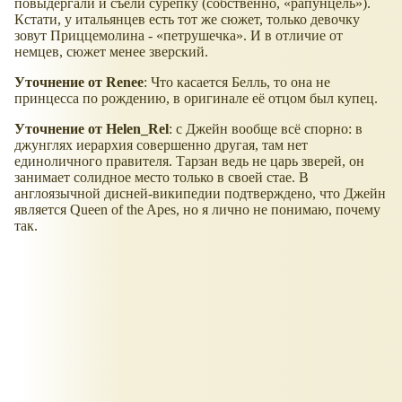
повыдергали и съели сурепку (собственно,
рапунцель
).
Кстати, у итальянцев есть тот же сюжет, только девочку
зовут Приццемолина -
петрушечка
. И в отличие от
немцев, сюжет менее зверский.
Уточнение от Renee
: Что касается Белль, то она не
принцесса по рождению, в оригинале её отцом был купец.
Уточнение от Helen_Rel
: с Джейн вообще всё спорно: в
джунглях иерархия совершенно другая, там нет
единоличного правителя. Тарзан ведь не царь зверей, он
занимает солидное место только в своей стае. В
англоязычной дисней-википедии подтверждено, что Джейн
является Queen of the Apes, но я лично не понимаю, почему
так.