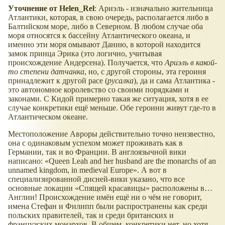
Уточнение от Helen_Rel
: Ариэль - изначально жительница
Атлантики, которая, в свою очередь, располагается либо в
Балтийском море, либо в Северном. В любом случае оба
моря относятся к бассейну Атлантического океана, и
именно эти моря омывают Данию, в которой находится
замок принца Эрика (это логично, учитывая
происхождение Андерсена). Получается, что
Ариэль в какой-
то степени датчанка
, но, с другой стороны, эта героиня
принадлежит к другой расе (
русалка
), да и сама Атлантика -
это автономное королевство со своими порядками и
законами. С Кидой примерно такая же ситуация, хотя в ее
случае конкретики ещё меньше. Обе героини живут где-то в
Атлантическом океане.
Местоположение Авроры действительно точно неизвестно,
она с одинаковым успехом может проживать как в
Германии, так и во Франции. В англоязычной вики
написано: «Queen Leah and her husband are the monarchs of an
unnamed kingdom, in medieval Europe». А вот в
специализированной дисней-вики указано, что все
основные локации «Спящей красавицы» расположены в…
Англии! Происхождение имён ещё ни о чём не говорит,
имена Стефан и Филипп были распространены как среди
польских правителей, так и среди британских и
французских монархов. В общем, конкретики нет, но хотя