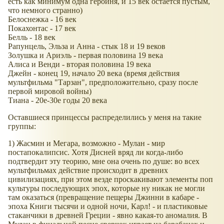
есть как минимум одна героиня, и 15 век остается пустым,
что немного странно)
Белоснежка - 16 век
Покахонтас - 17 век
Белль - 18 век
Рапунцель, Эльза и Анна - стык 18 и 19 веков
Золушка и Ариэль - первая половина 19 века
Алиса и Венди - вторая половина 19 века
Джейн - конец 19, начало 20 века (время действия
мультфильма "Тарзан", предположительно, сразу после
первой мировой войны)
Тиана - 20е-30е годы 20 века
Оставшиеся принцессы распределились у меня на такие
группы:
1) Жасмин и Мегара, возможно - Мулан - мир
постапокалипсис. Хотя Дисней вряд ли когда-либо
подтвердит эту теорию, мне она очень по душе: во всех
мультфильмах действие происходит в древних
цивилизациях, при этом везде проскакивают элементы поп
культуры последующих эпох, которые ну никак не могли
там оказаться (превращение пещеры Джинни в кабаре -
эпоха Книги тысячи и одной ночи, Карл! - и пластиковые
стаканчики в древней Греции - явно какая-то аномалия. В