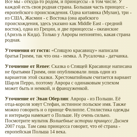
Все мы - откуда-то родом, и принцессы - в том числе. У
каждой есть своя родная страна. Большая часть принцесс -
европейского происхождения. Одна китаянка (Мулан), три -
из США, Жасмин - с Востока (она арабского
происхождения, здесь указано как Middle East - средний
восток), одна из Греции, и две принцессы - океанские
(Ариэль и Кида). Только у Авроры непонятно, какая страна
родная.
Уточнения от гостя:
Спящую красавицу
написали
братья Гримм, так что она - немка. А Русалочка - датчанка.
Уточнение от Renee
: Сказка о Спящей Красавице написана
не братьями Гримм, они опубликовали лишь один из
вариантов этой сказки. Хрестоматийным считается вариант
Шарля Перро, поэтому Аврора с одинаковым успехом
может быть и немкой, и француженкой.
Уточнение от Эван Оберлин
: Аврора - из Польши. Её
отца-короля зовут Стефан, истинное польское имя. Также
можно говорить и о принце Филиппе. Стилистика одежды
и интерьера намекает о Польше. Ну очень сильно.
Посмотрите мультик
Волшебные истории принцесс Диснея
2007 года. Там сама принцесса говорит, что её страна -
европейская Польша 14 века.