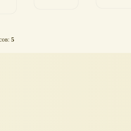
осов:
5