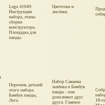
Lego 41049.
Цветочки и
Прод
Инструкция
листики.
соби
набора, этапы
сборки
конструктора.
Площадка для
панды.
л
Набор Саванна
Перечень деталей
львёнка и Бамбук
Собр
этого набора.
панды - они
набо
Бамбук панды,
дополняют друг
18-с
Лего.
друга. Главное