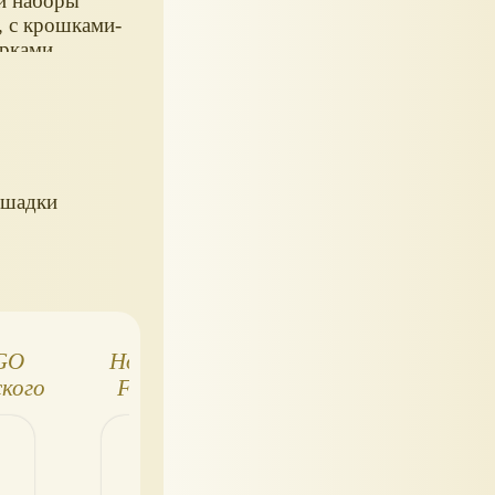
 наборы
, с крошками-
рками
тных.
ошадки
GO
Новинки LEGO
Изменения в лин
ского
Friends 2025:
LEGO Friends 
новые
корги, хорьки,
2018 году
морские свинки и
е
много
интересного!