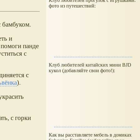
Клуб любителей прогулок с игрушками:
фото из путешествий:
с бамбуком.
еть и
 помоги панде
уститься с
Клуб любителей китайских мини BJD
кукол (добавляйте свои фото!):
диняется с
ьвёнка
).
украсить
ть, с горки
Как вы расставляете мебель в домиках