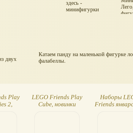
Мини
здесь -
Лего
минифигурки
фигу
животных.
живо
Катаем панду на маленькой фигурке л
из двух
фалабеллы.
ds Play
LEGO Friends Play
Наборы LE
es 2,
Cube, новинки
Friends январ
чики
2020. Домики-
релиза 2026: 
кубики с мини-
здания и
куклами
животны