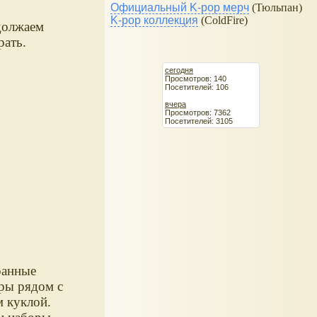
Официальный K-pop мерч
(Тюльпан)
K-pop коллекция
(ColdFire)
олжаем
рать.
сегодня
Просмотров: 140
Посетителей: 106
вчера
Просмотров: 7362
Посетителей: 3105
анные
ры рядом с
м куклой.