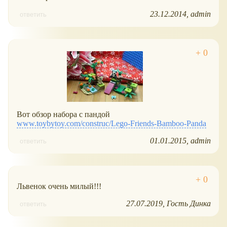
23.12.2014
admin
ответить
Вот обзор набора с пандой
www.toybytoy.com/construc/Lego-Friends-Bamboo-Panda
01.01.2015
admin
ответить
Львенок очень милый!!!
27.07.2019
Гость Динка
ответить