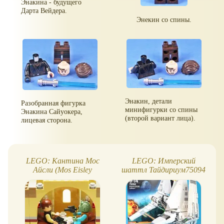
Энакина - будущего
Дарта Вейдера.
Энекин со спины.
Энакин, детали
Разобранная фигурка
минифигурки со спины
Энакина Сайуокера,
(второй вариант лица).
лицевая сторона.
LEGO: Кантина Мос
LEGO: Имперский
Айсли (Mos Eisley
шаттл Тайдириум75094
Cantina) 75052