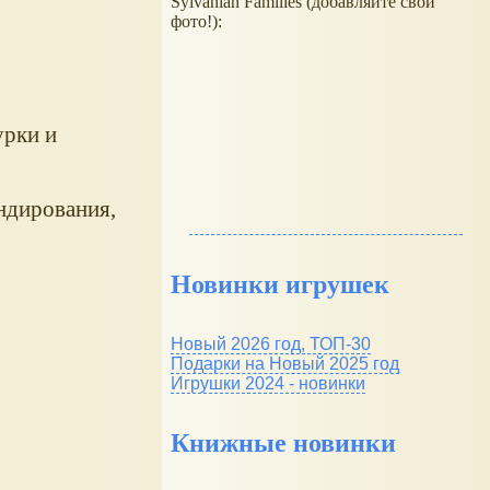
Sylvanian Families (добавляйте свои
фото!):
урки и
ндирования,
Новинки игрушек
Новый 2026 год, ТОП-30
Подарки на Новый 2025 год
Игрушки 2024 - новинки
Книжные новинки