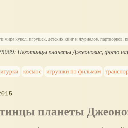
ти мира кукол, игрушек, детских книг и журналов, партворков,
5089: Пехотинцы планеты Джеонозис, фото на
игурки
космос
игрушки по фильмам
транспо
2015
отинцы планеты Джеоно