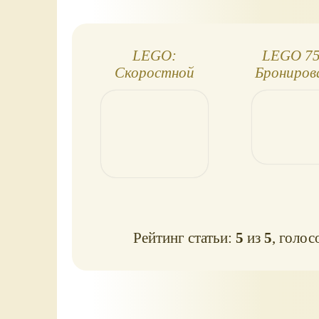
LEGO:
LEGO 75
Скоростной
Брониров
спидер Эзры (Ezra’s
штурмово
Speeder Bike) 75090
AAT
Рейтинг статьи:
5
из
5
, голос