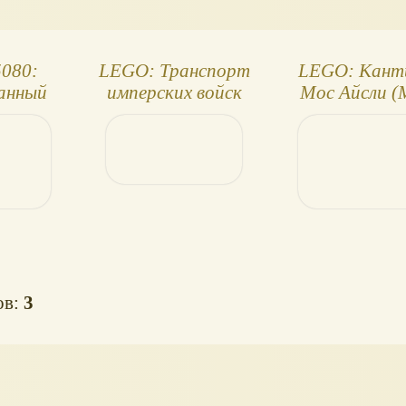
080:
LEGO: Транспорт
LEGO: Кант
анный
имперских войск
Мос Айсли (
й танк
75078
Eisley Canti
75052
ов:
3