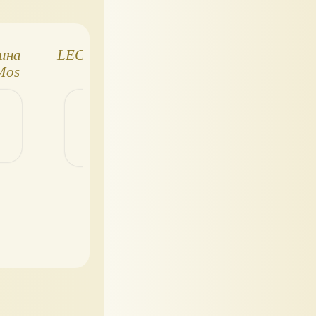
ина
LEGO: Воины Тени
LEGO:
Mos
75079
Перехватчик
na)
Джедаев 7503