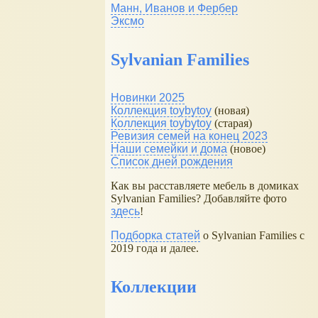
Манн, Иванов и Фербер
Эксмо
Sylvanian Families
Новинки 2025
Коллекция toybytoy
(новая)
Коллекция toybytoy
(старая)
Ревизия семей на конец 2023
Наши семейки и дома
(новое)
Список дней рождения
Как вы расставляете мебель в домиках
Sylvanian Families? Добавляйте фото
здесь
!
Подборка статей
о Sylvanian Families с
2019 года и далее.
Коллекции