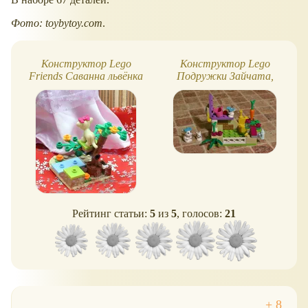
Фото: toybytoy.com
.
Конструктор Lego
Конструктор Lego
Friends Саванна львёнка
Подружки Зайчата,
обзор
Рейтинг статьи:
5
из
5
, голосов:
21