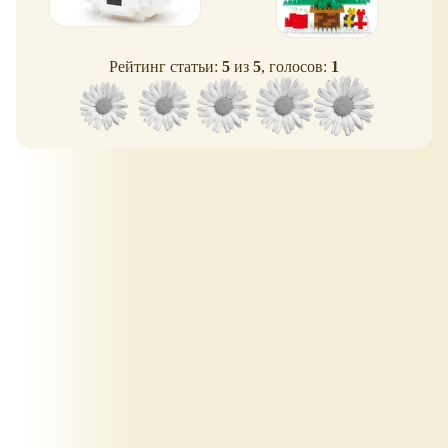
Рейтинг статьи:
5
из
5
, голосов:
1