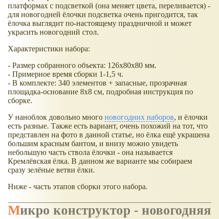
платформах с подсветкой (она меняет цвета, переливается) -
для новогодней ёлочки подсветка очень пригодится, так
ёлочка выглядит по-настоящему праздничной и может
украсить новогодний стол.
Характеристики набора:
- Размер собранного объекта: 126х80х80 мм.
- Примерное время сборки 1-1,5 ч.
- В комплекте: 340 элементов + запасные, прозрачная
площадка-основание 8x8 см, подробная инструкция по
сборке.
У наноблок довольно много
новогодних наборов
, и ёлочки
есть разные. Также есть вариант, очень похожий на тот, что
представлен на фото в данной статье, но ёлка ещё украшена
большим красным бантом, и внизу можно увидеть
небольшую часть ствола ёлочки - она называется
Кремлёвская ёлка. В данном же варианте мы собираем
сразу зелёные ветви ёлки.
Ниже - часть этапов сборки этого набора.
Микро конструктор - новогодняя