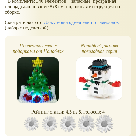
- В комплекте: 340 элементов + запасные, прозрачная
площадка-основание 8x8 см, подробная инструкция по
сборке.
Смотрите на фото
сбоку новогодней ёлки от наноблок
(набор с подсветкой).
Новогодняя ёлка с
Nanoblock, зимняя
подарками от Наноблок
новогодняя серия
Рейтинг статьи:
4.3
из
5
, голосов:
4