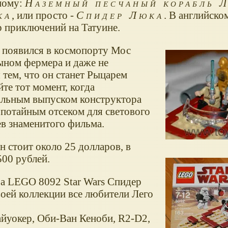
ному:
Наземный песчаный корабль 
ка
, или просто -
Спидер Люка
. В английско
р приключений на Татуине.
 появился в космопорту Мос
ыном фермера и даже не
 тем, что он станет Рыцарем
те тот момент, когда
иальным выпуском конструктора
 потайным отсеком для светового
ев знаменитого фильма.
н стоит около 25 долларов, в
500 рублей.
а LEGO 8092 Star Wars Спидер
оей коллекции все любители Лего
айуокер, Оби-Ван Кеноби, R2-D2,