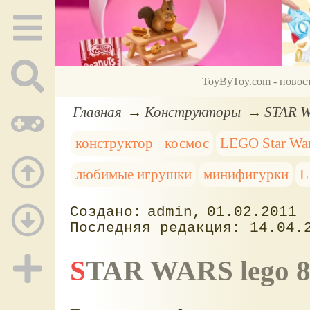
ToyByToy.com - новос
Главная
Конструкторы
STAR W
конструктор
космос
LEGO Star Wa
любимые игрушки
минифигурки
L
admin
01.02.2011
14.04.
STAR WARS lego 8