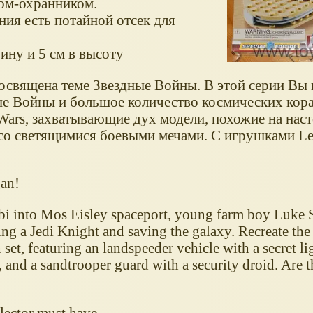
дом-охранником.
ния есть потайной отсек для
ину и 5 см в высоту
освящена теме Звездные Войны. В этой серии Вы 
е Войны и большое количество космических кора
Wars, захватывающие дух модели, похожие на нас
со светящимися боевыми мечами. С игрушками Leg
gan!
bi into Mos Eisley spaceport, young farm boy Luk
ng a Jedi Knight and saving the galaxy. Recreate th
 set, featuring an landspeeder vehicle with a secret li
 and a sandtrooper guard with a security droid. Are t
llector must have