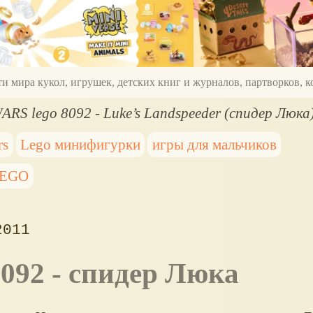
ти мира кукол, игрушек, детских книг и журналов, партворков,
ARS lego 8092 - Luke’s Landspeeder (спидер Люка
rs
Lego минифигурки
игры для мальчиков
EGO
2011
092 - спидер Люка