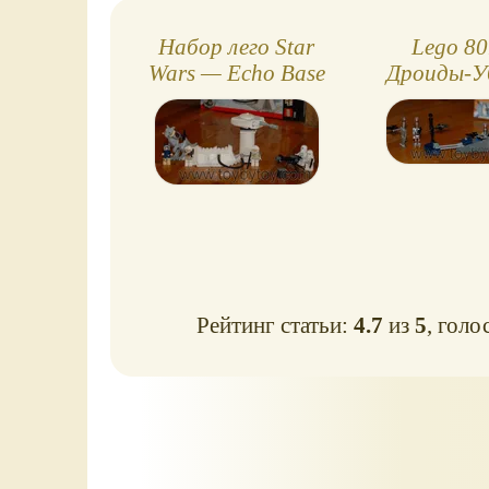
Набор лего Star
Lego 80
Wars — Echo Base
Дроиды-У
Рейтинг статьи:
4.7
из
5
, голо