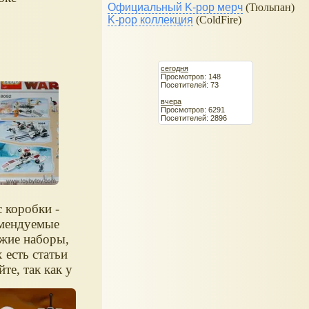
Официальный K-pop мерч
(Тюльпан)
K-pop коллекция
(ColdFire)
сегодня
Просмотров: 148
Посетителей: 73
вчера
Просмотров: 6291
Посетителей: 2896
с коробки -
мендуемые
жие наборы,
 есть статьи
йте, так как у
 практически
такие наборы