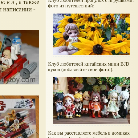
Клуб любителей прогулок с игрушками:
Люка
, а также
фото из путешествий:
м написании -
Клуб любителей китайских мини BJD
кукол (добавляйте свои фото!):
Как вы расставляете мебель в домиках