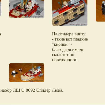
имею
будто летает).
На спидере внизу
О
- такие вот гладкие
"кнопки" -
благодаря им он
скользит по
поверхности.
 набор ЛЕГО 8092 Спидер Люка.