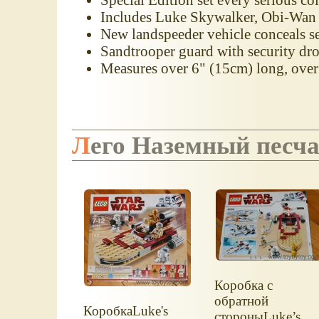
Includes Luke Skywalker, Obi-Wa
New landspeeder vehicle conceals s
Sandtrooper guard with security dr
Measures over 6" (15cm) long, over 
Лего Наземный песч
Коробка с
обратной
КоробкаLuke's
стороныLuke’s