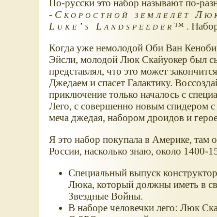
По-русски это набор называют по-раз
-
Скоростной землелёт Лю
Luke’s Landspeeder™
. Набо
Когда уже немолодой Оби Ван Кеноби
Эйсли, молодой Люк Скайуокер был с
представлял, что это может закончится
Джедаем и спасет Галактику. Воссоздай
приключение только началось с спец
Лего, с совершенно новым спидером с
меча джедая, набором дроидов и геро
Я это набор покупала в Америке, там о
России, насколько знаю, около 1400-1
Специальный выпуск конструктор
Люка, который должны иметь в св
Звездные Войны.
В наборе человечки лего: Люк Ск