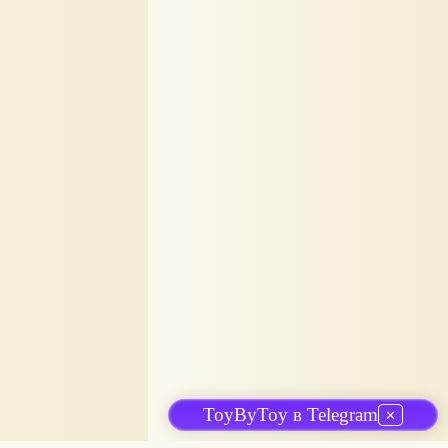
ToyByToy в Telegram
✕