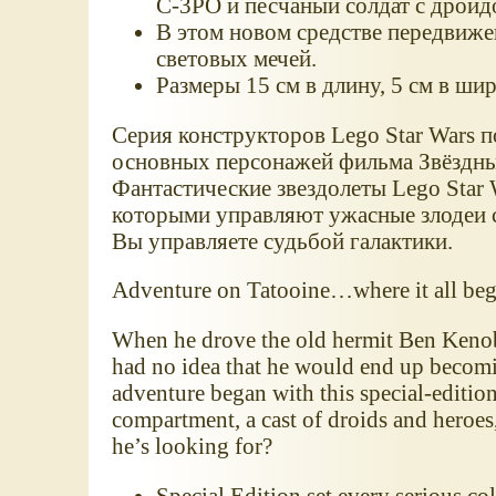
C-3PO и песчаный солдат с дрои
В этом новом средстве передвиже
световых мечей.
Размеры 15 см в длину, 5 см в шир
Серия конструкторов Lego Star Wars п
основных персонажей фильма Звёздны
Фантастические звездолеты Lego Star 
которыми управляют ужасные злодеи 
Вы управляете судьбой галактики.
Adventure on Tatooine…where it all be
When he drove the old hermit Ben Keno
had no idea that he would end up becomi
adventure began with this special-edition
compartment, a cast of droids and heroes,
he’s looking for?
Special Edition set every serious co