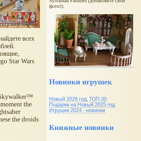
Sylvanian Families (добавляйте свои
фото!):
найдете всех
блей.
тоящие,
o Star Wars
Новинки игрушек
e Skywalker™
Новый 2026 год, ТОП-30
e moment the
Подарки на Новый 2025 год
Игрушки 2024 - новинки
ghtsaber
hese the droids
Книжные новинки