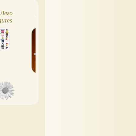
Лего
Lego 8014 -
Лего - Боевое
gures
шагающие
подразделение
роботы-клоны
снежных
Clone Walker
повстанцев