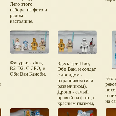
Лего этого
набора: на фото и
рядом -
настоящие.
Фигурки - Люк,
Здесь Три-Пио,
R2-D2, C-3PO, и
Оби Ван, и солдат
Оби Ван Кеноби.
с дроидом -
Это 
охранником (или
ы
реко
разведчиком).
похо
Дроид - самый
о них
правый на фото, с
на са
красным глазком,
меня
на прозрачной
все 
подставке (как