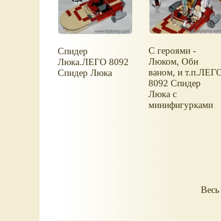
С героями -
Спидер
Люком, Оби
Люка.ЛЕГО 8092
ваном, и т.п.ЛЕГ
Спидер Люка
8092 Спидер
Люка с
минифигурками
Весь