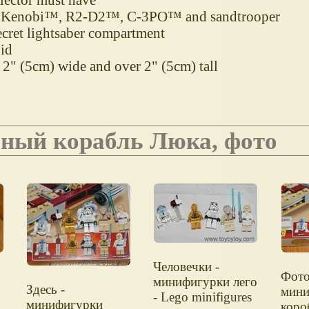
n Kenobi™, R2-D2™, C-3PO™ and sandtrooper
ecret lightsaber compartment
oid
2" (5cm) wide and over 2" (5cm) tall
аный корабль Люка, фото
Человечки -
Фот
минифигурки лего
Здесь -
мини
- Lego minifigures
минифигурки
коро