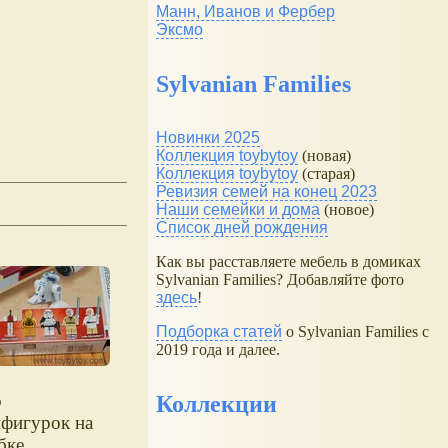
Манн, Иванов и Фербер
Эксмо
Sylvanian Families
Новинки 2025
Коллекция toybytoy
(новая)
Коллекция toybytoy
(старая)
Ревизия семей на конец 2023
Наши семейки и дома
(новое)
Список дней рождения
Как вы расставляете мебель в домиках
Sylvanian Families? Добавляйте фото
здесь
!
Подборка статей
о Sylvanian Families с
2019 года и далее.
о
Коллекции
фигурок на
бке