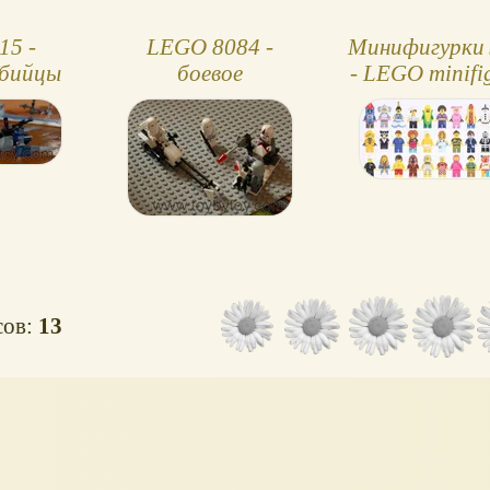
15 -
LEGO 8084 -
Минифигурки 
бийцы
боевое
- LEGO minifi
подразделение
снежных
штурмовиков
сов:
13