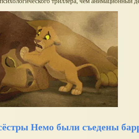
 психологического триллера, чем анимационный д
и сёстры Немо были съедены бар