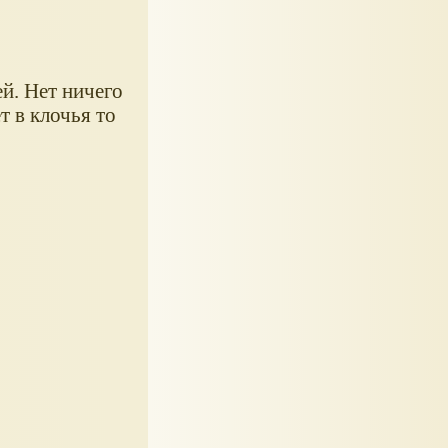
й. Нет ничего
т в клочья то