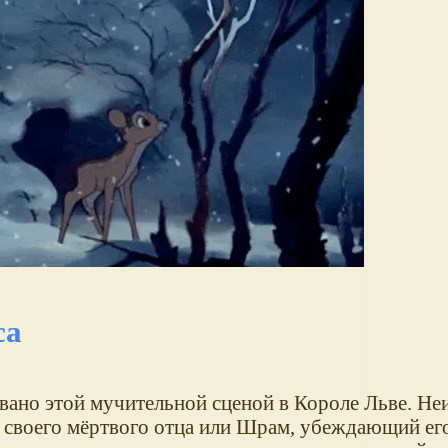
са
вано этой мучительной сценой в Короле Льве. Неи
 своего мёртвого отца или Шрам, убеждающий его