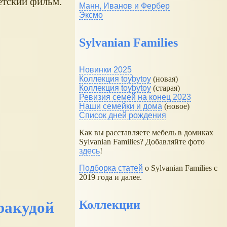
етский фильм.
Манн, Иванов и Фербер
Эксмо
Sylvanian Families
Новинки 2025
Коллекция toybytoy
(новая)
Коллекция toybytoy
(старая)
Ревизия семей на конец 2023
Наши семейки и дома
(новое)
Список дней рождения
Как вы расставляете мебель в домиках
Sylvanian Families? Добавляйте фото
здесь
!
Подборка статей
о Sylvanian Families с
2019 года и далее.
Коллекции
ракудой