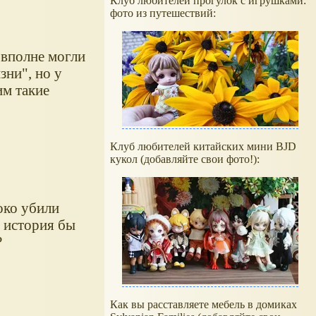
Клуб любителей прогулок с игрушками:
фото из путешествий:
 вполне могли
зни", но у
им такие
Клуб любителей китайских мини BJD
кукол (добавляйте свои фото!):
око убили
, история бы
?
Как вы расставляете мебель в домиках