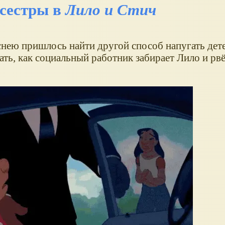
 сестры в
Лило и Стич
нею пришлось найти другой способ напугать дете
ь, как социальный работник забирает Лило и рвё