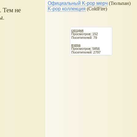
Официальный K-pop мерч
(Тюльпан)
K-pop коллекция
(ColdFire)
. Тем не
ы.
сегодня
Просмотров: 152
Посетителей: 79
вчера
Просмотров: 5856
Посетителей: 2797