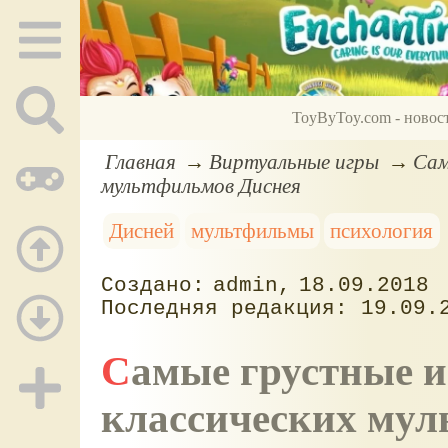
ToyByToy.com - новос
Главная
Виртуальные игры
Сам
мультфильмов Диснея
Дисней
мультфильмы
психология
admin
18.09.2018
19.09.
Самые грустные и страшные моменты из
классических мул