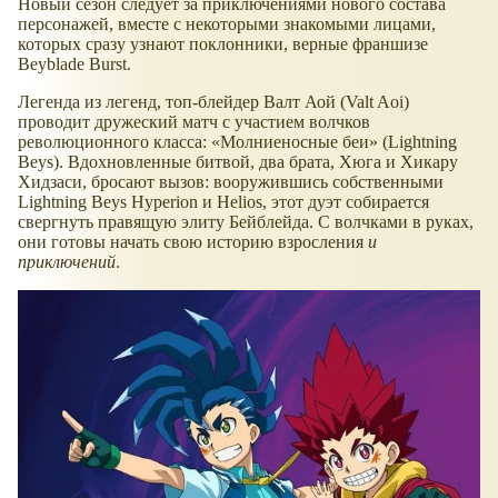
Новый сезон следует за приключениями нового состава
персонажей, вместе с некоторыми знакомыми лицами,
которых сразу узнают поклонники, верные франшизе
Beyblade Burst.
Легенда из легенд, топ-блейдер Валт Аой (Valt Aoi)
проводит дружеский матч с участием волчков
революционного класса:
Молниеносные беи
(Lightning
Beys). Вдохновленные битвой, два брата, Хюга и Хикару
Хидзаси, бросают вызов: вооружившись собственными
Lightning Beys Hyperion и Helios, этот дуэт собирается
свергнуть правящую элиту Бейблейда. С волчками в руках,
они готовы начать свою историю взросления
и
приключений
.