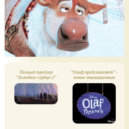
Полный трейлер
"Олаф представляет" -
"Холодное сердце-2"
новые анимационные
короткометражки со
снеговиком