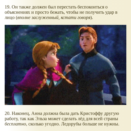
19. Он также должен был перестать беспокоиться о
объяснениях и просто бежать, чтобы не получить удар в
лицо (
вполне заслуженный, кстати говоря
).
20. Наконец, Анна должна была дать Кристоффу другую
работу, так как Эльза может сделать лёд для всей страны
бесплатно
, сколько угодно. Ледорубы больше не нужны.