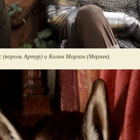
 (король Артур) и Колин Морган (Мерлин).