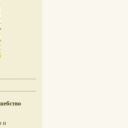
лшебство
р и