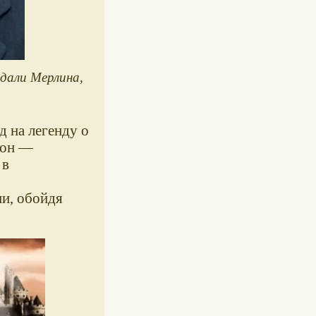
здали
Мерлина
,
д на легенду о
 он —
 в
и, обойдя