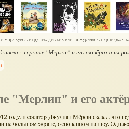
ти мира кукол, игрушек, детских книг и журналов, партворков,
датели о сериале "Мерлин" и его актёрах и их ро
о
але "Мерлин" и его актё
12 году, и соавтор Джулиан Мёрфи сказал, что ве
и на большом экране, основанном на шоу. Однак