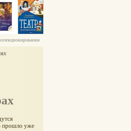
 коллекционирования
лях
рах
дутся
о прошло уже