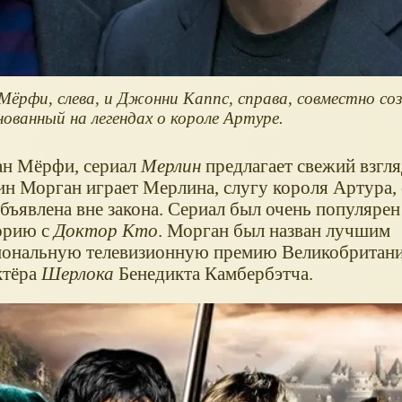
ёрфи, слева, и Джонни Каппс, справа, совместно со
нованный на легендах о короле Артуре.
н Мёрфи, сериал
Мерлин
предлагает свежий взгля
ин Морган играет Мерлина, слугу короля Артура,
объявлена вне закона. Сериал был очень популярен
торию с
Доктор Кто
. Морган был назван лучшим
иональную телевизионную премию Великобритани
ктёра
Шерлока
Бенедикта Камбербэтча.