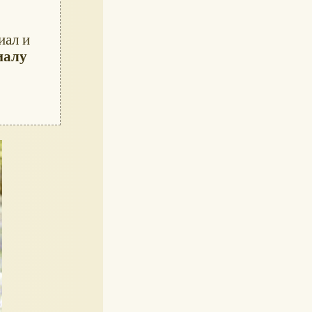
иал и
иалу