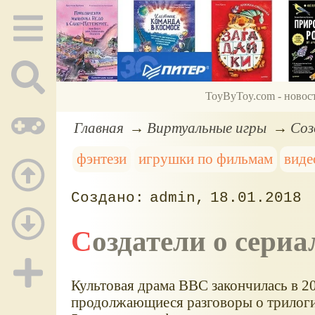
ToyByToy.com - новос
Главная
Виртуальные игры
Соз
фэнтези
игрушки по фильмам
виде
admin
18.01.2018
Создатели о сери
Культовая драма BBC закончилась в 20
продолжающиеся разговоры о трилоги