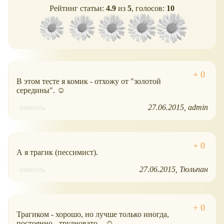
Рейтинг статьи:
4.9
из
5
, голосов:
10
В этом тесте я комик - отхожу от "золотой
середины". ☺
27.06.2015
admin
ответить
А я трагик (пессимист).
27.06.2015
Тюльпан
ответить
Трагиком - хорошо, но лучше только иногда,
постоянно - трудновато... ☺