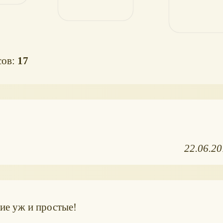
сов:
17
22.06.2
кие уж и простые!