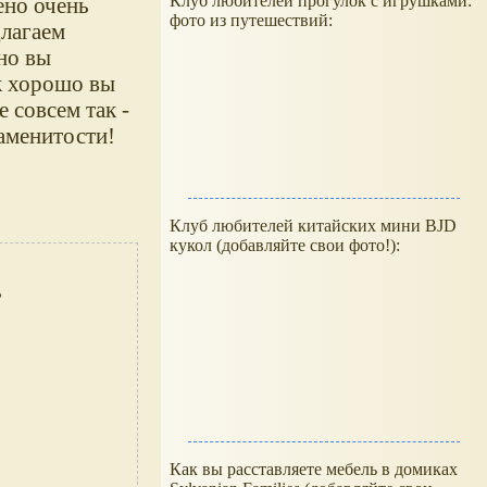
Клуб любителей прогулок с игрушками:
ено очень
фото из путешествий:
длагаем
но вы
к хорошо вы
е совсем так -
наменитости!
Клуб любителей китайских мини BJD
кукол (добавляйте свои фото!):
Как вы расставляете мебель в домиках