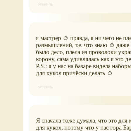
ответить
я мастрер ☺ правда, я ни чего не пле
размышлений, т.е. что знаю ☺ даже 
было дело, плела из проволоки укра
корону, сама удивлялась как я это 
P.S.: я у нас на базаре видела набор
для кукол причёски делать ☺
ответить
Я сначала тоже думала, что это для 
для кукол, потому что у нас гора Б