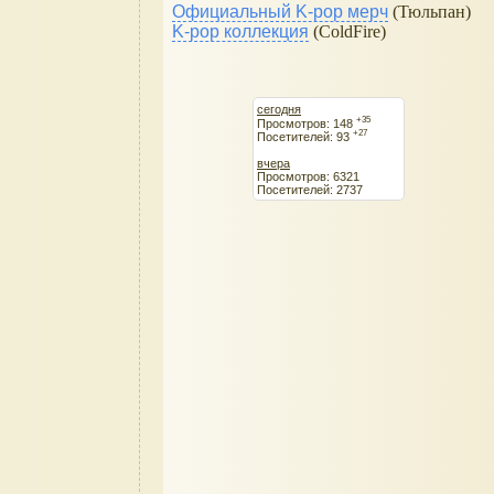
Официальный K-pop мерч
(Тюльпан)
K-pop коллекция
(ColdFire)
сегодня
+35
Просмотров: 148
+27
Посетителей: 93
вчера
Просмотров: 6321
Посетителей: 2737