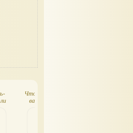
ь-
Что говорит о вас
Узнай свой
или
ваше питание?
характер, тес