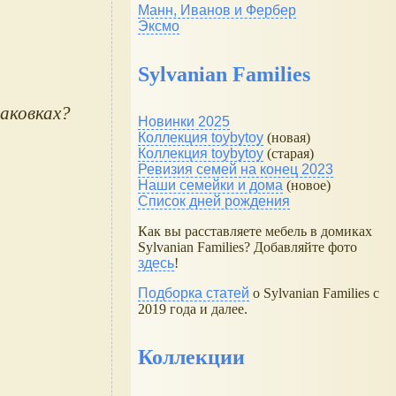
Манн, Иванов и Фербер
Эксмо
Sylvanian Families
Новинки 2025
Коллекция toybytoy
(новая)
Коллекция toybytoy
(старая)
Ревизия семей на конец 2023
Наши семейки и дома
(новое)
Список дней рождения
Как вы расставляете мебель в домиках
Sylvanian Families? Добавляйте фото
здесь
!
Подборка статей
о Sylvanian Families с
2019 года и далее.
Коллекции