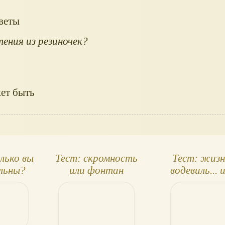
лько вы
Тест: скромность
Тест: жизн
льны?
или фонтан
водевиль... 
чувств?
драма?