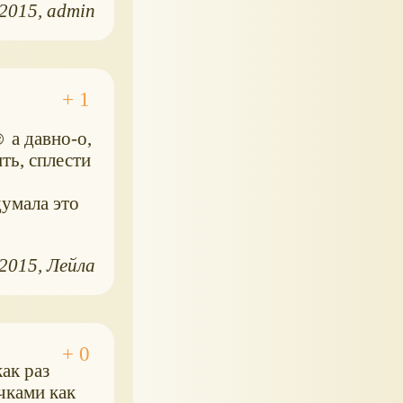
.2015
admin
 а давно-о,
ть, сплести
думала это
.2015
Лейла
ак раз
чками как