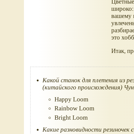
Цветные
широко: 
вашему 
увлечен
разбирае
это хоб
Итак, пр