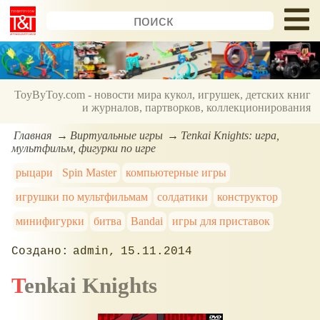
ToyByToy.com - новости мира кукол, игрушек, детских книг
и журналов, партворков, коллекционирования
Главная
Виртуальные игры
Tenkai Knights: игра,
мультфильм, фигурки по игре
рыцари
Spin Master
компьютерные игры
игрушки по мультфильмам
солдатики
конструктор
минифигурки
битва
Bandai
игры для приставок
admin
15.11.2014
Tenkai Knights