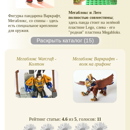
Мегаблокс и Лего
Фигурка пандарена Варкрафт,
полностью совместимы
;
Мегаблокс, со спины - здесь
здесь панда стоит на зелёной
есть специальное крепление
пластине Lego, слева - его
для оружия.
"родная" пластина Megabloks.
Мегаблокс Warcraft -
Мегаблокс Варкрафт -
Колтон
волк на грифоне
Рейтинг статьи:
4.6
из
5
, голосов:
11