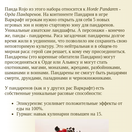
Панда Rojo из этого набора относится к
Horde Pandaren -
Орда Пандаренов.
На континенте Пандария в игре
Варкрафт игрокам нужно открыть для себя 5 новых
игровых зон и новую стартовую зону для пандаренов.
Уникальные азиатские ландшафты. А персонажи - конечно
же, панды - пандарены. Раса загадочная: пандарены долгое
время жили в уединении, что позволило им сохранить свою
неповторимую культуру. Это нейтральная и в общем-то
мирная раса: герой сам решает, к кому ему присоединиться.
Пандарены (это коренные обитатели Пандарии) могут
присоединяться к Орде или Альянсу и могут стать
охотниками, магами, монахами, жрецами, разбойниками,
шаманами и воинами. Пандарены не смогут быть рыцарями
смерти, друидами, паладинами и чернокнижниками.
У пандаренов (как и у других рас Варкрафт) есть
собственные уникальные расовые способности:
Эпикуреизм: усиливает положительные эффекты от
еды на 100%.
Гурман: навык кулинарии повышен на 15.