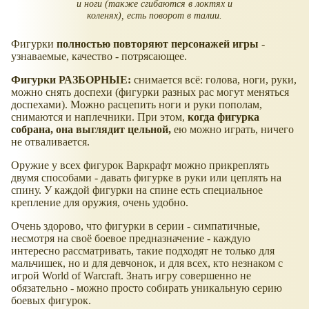
и ноги (также сгибаются в локтях и
коленях), есть поворот в талии.
Фигурки
полностью повторяют персонажей игры
-
узнаваемые, качество - потрясающее.
Фигурки РАЗБОРНЫЕ:
снимается всё: голова, ноги, руки,
можно снять доспехи (фигурки разных рас могут меняться
доспехами). Можно расцепить ноги и руки пополам,
снимаются и наплечники. При этом,
когда фигурка
собрана, она выглядит цельной,
ею можно играть, ничего
не отваливается.
Оружие у всех фигурок Варкрафт можно прикреплять
двумя способами - давать фигурке в руки или цеплять на
спину. У каждой фигурки на спине есть специальное
крепление для оружия, очень удобно.
Очень здорово, что фигурки в серии - симпатичные,
несмотря на своё боевое предназначение - каждую
интересно рассматривать, такие подходят не только для
мальчишек, но и для девчонок, и для всех, кто незнаком с
игрой World of Warcraft. Знать игру совершенно не
обязательно - можно просто собирать уникальную серию
боевых фигурок.