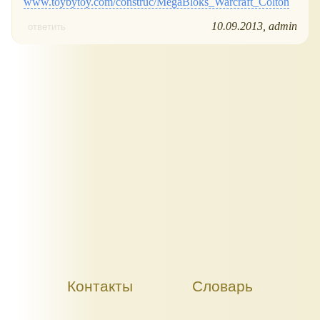
www.toybytoy.com/construc/MegaBloks_Warcraft_Colton
10.09.2013
admin
ответить
Контакты
Словарь