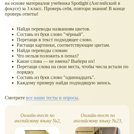
на основе материалов учебника Spotlight (Английский в
фокусе) за 3 класс. Проверь себя, повтори знания! В конце
проверь ответы!
Найди переводы названиям цветов.
Составь из букв слово "чёрный".
Перетащи в текст подходящее слово.
Растащи картинки, соответствующие цветам.
Найди переводы словам:
Что нельзя положить в пенал?
Какие слова — не имена? Выбери их!
Перетащи слова на свои места, чтобы числа встали по
порядку.
Составь из букв слово "одиннадцать".
Каждому примеру найди подходящую запись.
Смотрите
все наши тесты и опросы
.
Онлайн-тест по
Онлайн-тест по
английскому языку №2,
английскому языку №23,
Spotlight, 3 класс
Spotlight, 3 класс