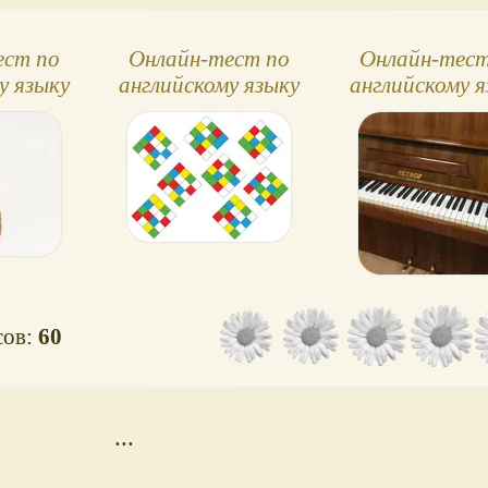
ест по
Онлайн-тест по
Онлайн-тест
у языку
английскому языку
английскому я
ight, 3
№11, Spotlight, 3
№26, Spotligh
с
класс
класс
сов:
60
...