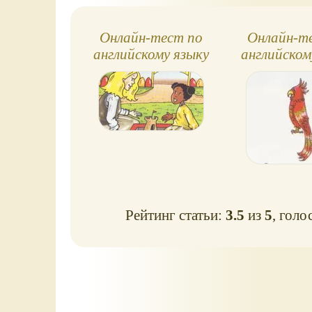
Онлайн-тест по
Онлайн-т
английскому языку
английском
№24, Spotlight, 3
№19, Spotl
класс
клас
Рейтинг статьи:
3.5
из
5
, голо