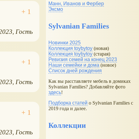
Манн, Иванов и Фербер
Эксмо
Sylvanian Families
.2023
Гость
Новинки 2025
Коллекция toybytoy
(новая)
Коллекция toybytoy
(старая)
Ревизия семей на конец 2023
Наши семейки и дома
(новое)
Список дней рождения
.2023
Гость
Как вы расставляете мебель в домиках
Sylvanian Families? Добавляйте фото
здесь
!
Подборка статей
о Sylvanian Families с
2019 года и далее.
Коллекции
.2023
Гость