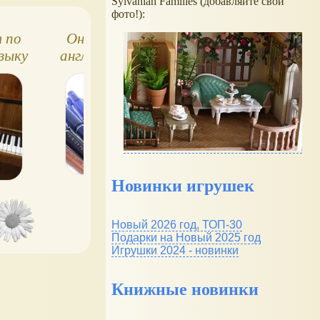
Sylvanian Families (добавляйте свои
фото!):
 по
Онлайн-тест по
Онлайн-тест п
зыку
английскому языку
английскому язы
t, 3
№15, Spotlight, 3
№13, Spotlight, 
класс
класс
Новинки игрушек
Новый 2026 год, ТОП-30
Подарки на Новый 2025 год
Игрушки 2024 - новинки
Книжные новинки