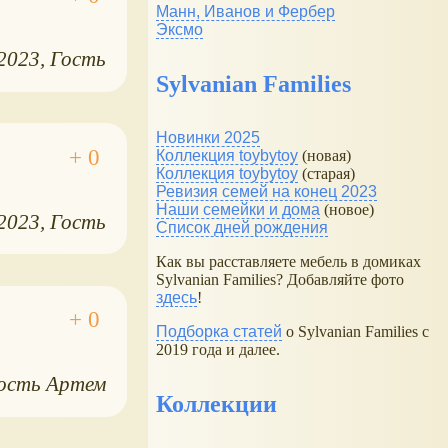
Манн, Иванов и Фербер
Эксмо
.2023
Гость
Sylvanian Families
Новинки 2025
Коллекция toybytoy
(новая)
Коллекция toybytoy
(старая)
Ревизия семей на конец 2023
Наши семейки и дома
(новое)
.2023
Гость
Список дней рождения
Как вы расставляете мебель в домиках
Sylvanian Families? Добавляйте фото
здесь
!
Подборка статей
о Sylvanian Families с
2019 года и далее.
ость Артем
Коллекции