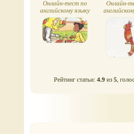
Онлайн-тест по
Онлайн-т
английскому языку
английском
№24, Spotlight, 3
№19, Spotl
класс
клас
Рейтинг статьи:
4.9
из
5
, голо