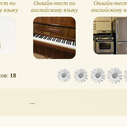
ест по
Онлайн-тест по
Онлайн-тест
у языку
английскому языку
английскому я
ight, 3
№26, Spotlight, 3
№23, Spotligh
с
класс
класс
сов:
18
...