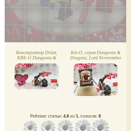
Конструктор Drizzt,
Kre-O, серия Dungeons &
KRE-O Dungeons &
Dragons, Lord Neverember
Dragons
Рейтинг статьи:
4.8
из
5
, голосов:
8