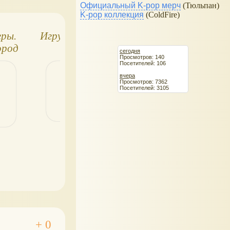
Официальный K-pop мерч
(Тюльпан)
K-pop коллекция
(ColdFire)
ры.
Игрушки Playmobil
Футболисты
ород
Playmobil
сегодня
Просмотров: 140
Посетителей: 106
вчера
Просмотров: 7362
Посетителей: 3105