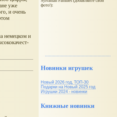
Sylvanian Families (добавляйте свои
ране уже
фото!):
го, и очень
этом
на немецком и
ысококачест-
Новинки игрушек
Новый 2026 год, ТОП-30
Подарки на Новый 2025 год
Игрушки 2024 - новинки
Книжные новинки