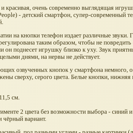
 и красивая, очень современно выглядящая игруш
People) - детский смартфон, супер-современный т
.
атии на кнопки телефон издает различные звуки. 
регулирована таким образом, чтобы не повредить 
ли он поднесет игрушку близко к уху. Звук прият
целыми днями, на нервы не действует.
ющих озвученных кнопок у смартфона немного, 
ены сверху, серого цвета. Белые кнопки, нижняя 
11,5 см.
именте 2 цвета без возможности выбора - синий и
и чёрный вариант.
расивый, под разными углами - разные картинки (