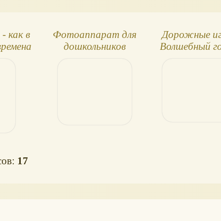
декоративные, не
нажимаются.
- как в
Фотоаппарат для
Дорожные иг
времена
дошкольников
Волшебный г
Pixlplay
сов:
17