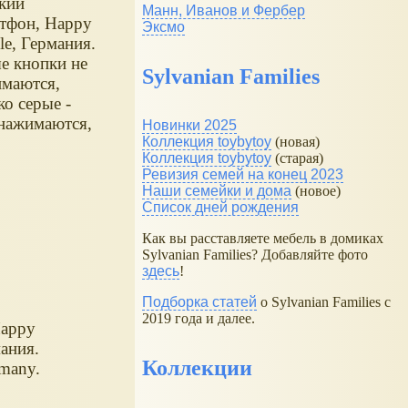
кий
Манн, Иванов и Фербер
тфон, Happy
Эксмо
le, Германия.
е кнопки не
Sylvanian Families
маются,
ко серые -
нажимаются,
Новинки 2025
ченные.
Коллекция toybytoy
(новая)
Коллекция toybytoy
(старая)
Ревизия семей на конец 2023
Наши семейки и дома
(новое)
Список дней рождения
Как вы расставляете мебель в домиках
Sylvanian Families? Добавляйте фото
здесь
!
Подборка статей
о Sylvanian Families с
2019 года и далее.
Happy
мания.
Коллекции
many.