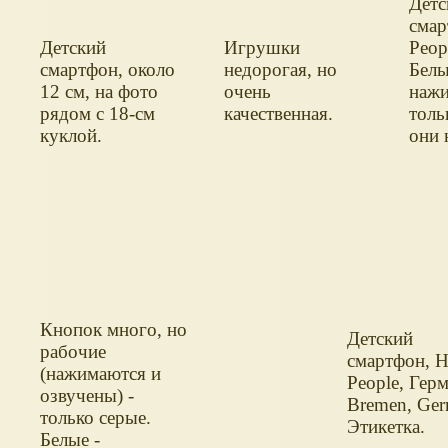
Детс
смар
Детский
Игрушки
Peop
смартфон, около
недорогая, но
Белы
12 см, на фото
очень
нажи
рядом с 18-см
качественная.
толь
куклой.
они 
озву
Кнопок много, но
Детский
рабочие
смартфон, 
(нажимаются и
People, Гер
озвучены) -
Bremen, Ger
только серые.
Этикетка.
Белые -