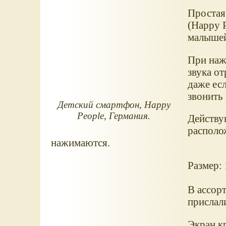
Простая
(Happy 
малышей
При наж
звука от
даже ес
звонить 
Детский смартфон, Happy
People, Германия.
Действу
располож
нажимаются.
Размер: 
В ассорт
прислал
Экран к