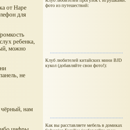
Клуб любителей прогулок с игрушками:
фото из путешествий:
ка от Hape
елефон для
Громкость
слух ребенка,
ный, можно
Клуб любителей китайских мини BJD
кукол (добавляйте свои фото!):
они
панель, не
 чёрный, нам
Как вы расставляете мебель в домиках
либо цифры,