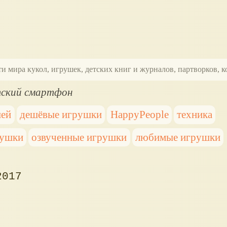
ти мира кукол, игрушек, детских книг и журналов, партворков,
ский смартфон
шей
дешёвые игрушки
HappyPeople
техника
рушки
озвученные игрушки
любимые игрушки
2017
н