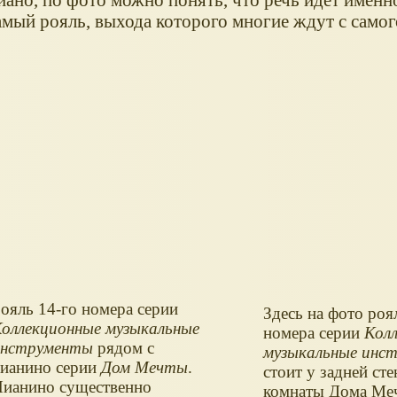
самый рояль, выхода которого многие ждут с самог
ояль 14-го номера серии
Здесь на фото роя
оллекционные музыкальные
номера серии
Кол
инструменты
рядом с
музыкальные инс
ианино серии
Дом Мечты
.
стоит у задней ст
ианино существенно
комнаты Дома Ме