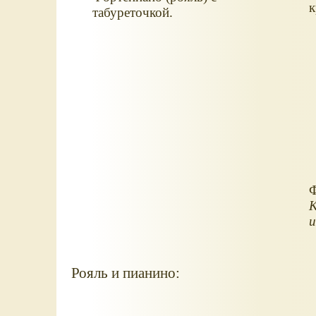
к
табуреточкой.
Ф
К
и
Рояль и пианино: