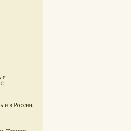
ь и
НО.
ь и в России.