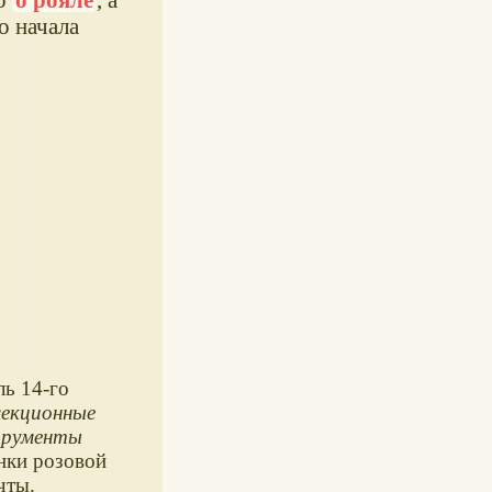
о начала
ль 14-го
лекционные
трументы
енки розовой
чты.