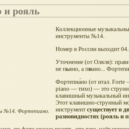
о и рояль
Коллекционные музыкальны
инструменты №14.
Номер в России выходит 04.
Уточнение (от Оляля): прав
не п
ь
яно, а п
и
ано... Фортепи
Фортепиа́но (от итал. Forte
piano — тихо) — это струн
клавишный музыкальный ин
Этот клавишно-струнный м
инструмент
существует в д
ы №14. Фортепиано.
разновидностях (рояль и 
иано, по фото можно понять, что речь идёт имен