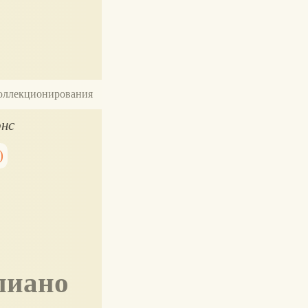
 коллекционирования
нс
)
пиано