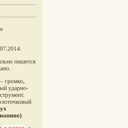
е
07.2014.
ильно пишется
ано.
 — громко,
ный ударно-
струмент.
олоточковый
вух
пианино)
.
но
о рояле
, а