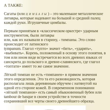
А ТАКЖЕ:
Сагаты (или
цимбалы
) – это маленькие металлические
литавры, которые надевают на большой и средний палец
каждой руки. Игрушечные цимбалы.
Первым принятым в
классическом оркестре
ударным
инструментом, были литавры
или, как их называли в старину, - тимпаны. Это слово
происходит от латинского
tympanum. Глагол
тупто
значит
бить
,
ударять
,
выбивать
. Корень, положенный в основу этого понятия, в
том или ином виде встречается во всех древних языках от
санскрита до польского и древне-славянского, где глагол
топтати
имеет то же самое значение.
Лёгкий тимпан не есть
тимпанен
в прямом значения
этого определения. Это та его разновидность, которая
располагала лишь деревянным обручем с натянутой на
одной его стороне кожей. В современном понимании
лёгкий тимпанон
есть самый обыкновенный бубен или
tambour de basque в своем устройстве в точности
сохранивший все черты своего древнейшего образца.