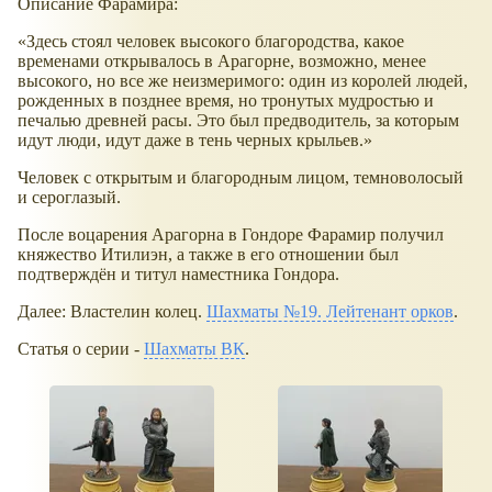
Описание Фарамира:
Здесь стоял человек высокого благородства, какое
временами открывалось в Арагорне, возможно, менее
высокого, но все же неизмеримого: один из королей людей,
рожденных в позднее время, но тронутых мудростью и
печалью древней расы. Это был предводитель, за которым
идут люди, идут даже в тень черных крыльев.
Человек с открытым и благородным лицом, темноволосый
и сероглазый.
После воцарения Арагорна в Гондоре Фарамир получил
княжество Итилиэн, а также в его отношении был
подтверждён и титул наместника Гондора.
Далее: Властелин колец.
Шахматы №19. Лейтенант орков
.
Статья о серии -
Шахматы ВК
.