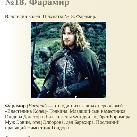
№18. Фарамир
Властелин колец. Шахматы №18. Фарамир.
Фа́рамир
(
Faramir
) — это один из главных персонажей
Властелина Колец
Толкина. Младший сын наместника
Гондора Дэнетора II и его жены Финдуилас, брат Боромира.
Муж Эовин, отец Элборона, дед Барахира. Последний
правящий Наместник Гондора.