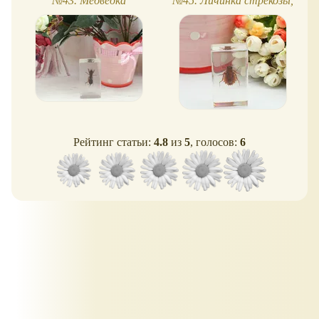
№43. Медведка
№45. Личинка стрекозы,
обзор
Рейтинг статьи:
4.8
из
5
, голосов:
6