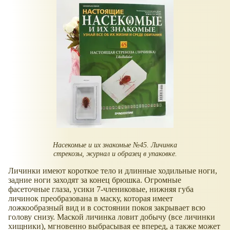
Насекомые и их знакомые №45. Личинка
стрекозы, журнал и образец в упаковке.
Личинки имеют короткое тело и длинные ходильные ноги,
задние ноги заходят за конец брюшка. Огромные
фасеточные глаза, усики 7-члениковые, нижняя губа
личинок преобразована в маску, которая имеет
ложкообразный вид и в состоянии покоя закрывает всю
голову снизу. Маской личинка ловит добычу (все личинки
хищники), мгновенно выбрасывая ее вперед, а также может