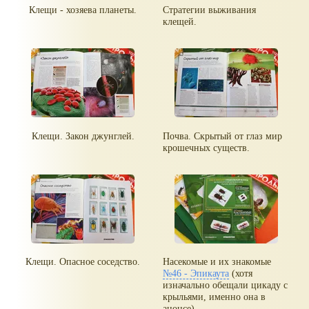
Клещи - хозяева планеты.
Стратегии выживания
клещей.
Клещи. Закон джунглей.
Почва. Скрытый от глаз мир
крошечных существ.
Клещи. Опасное соседство.
Насекомые и их знакомые
№46 - Эпикаута
(хотя
изначально обещали цикаду с
крыльями, именно она в
анонсе).