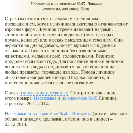
Насекомые и их знакомые №45. Личинка
стрекозы, вид снизу. Ноги.
Стрекозы относятся к насекомым с неполным
превращением, хотя их личинки значительно отличаются от
взрослых форм. Личинок стрекоз называют наядами.
Личинки обитают в стоячих водоемах (лужах, озерах,
прудах, канавах) или в реках с медленным течением. Они
держатся на дне водоемов, могут зарываться в донные
отложения. Питаются личинки беспозвоночными
животными, мальками рыб, головастиками. Развитие
продолжается около года. Для последней линьки личинка
выползает из воды и поднимается на растения или на
любые предметы, торчащие из воды. Голова личинки
обязательно направлена вверх. Шкурка лопается, и
постепенно появляется взрослое насекомое.
Статья
о коллекции насекомых
. Смотрите также анонс
этого номера:
Насекомые и их знакомые №45
Личинка
стрекозы - 26.11.2014.
Насекомые и их знакомые №46 - Эпикаута
(хотя изначально
обещали цикаду с крыльями, именно она в анонсе) –
03.12.2014.