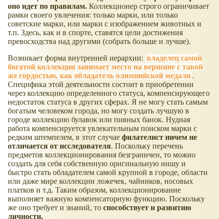
оно идет по правилам.
Коллекционер строго ограничивает
рамки своего увлечения: только марки, или только
советские марки, или марки с изображением животных и
т.п. Здесь, как и в спорте, ставятся цели достижения
превосходства над другими (собрать больше и лучше).
Возникает форма внутренней иерархии:
владелец самой
богатой коллекции занимает место на вершине с такой
же гордостью, как обладатель олимпийской медали
.
Специфика этой деятельности состоит в приобретении
через коллекцию определенного статуса, компенсирующего
недостаток статуса в других сферах. Я не могу стать самым
богатым человеком города, но могу создать лучшую в
городе коллекцию булавок или пивных банок. Нудная
работа компенсируется увлекательным поиском марки с
редким штемпелем, в этот случае
филателист ничем не
отличается от исследователя
. Поскольку перечень
предметов коллекционирования безграничен, то можно
создать для себя собственную оригинальную нишу и
быстро стать обладателем самой крупной в городе, области
или даже мире коллекции ложечек, чайников, носовых
платков и т.д. Таким образом, коллекционирование
выполняет важную компенсаторную функцию. Поскольку
же оно требует и знаний, то
способствует и развитию
личности.