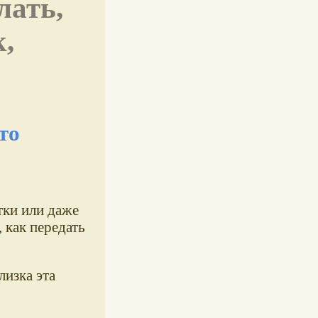
лать,
,
то
тки или даже
 как передать
лизка эта