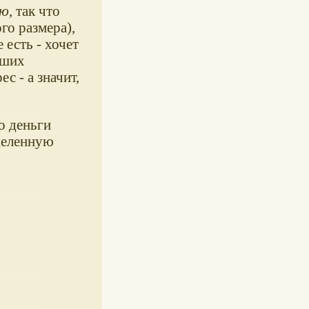
ию
, так что
го размера),
 есть - хочет
аших
с - а значит,
о деньги
еделенную