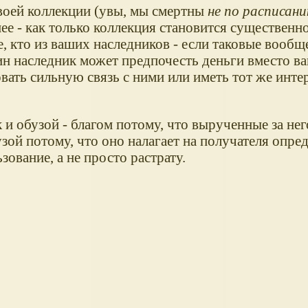
воей коллекции (увы, мы смертны
не по расписан
ее - как только коллекция становится существенно
, кто из ваших наследников - если таковые вообще
ин наследник может предпочесть деньги вместо в
вать сильную связь с ними или иметь тот же интере
 и обузой - благом потому, что вырученные за нег
узой потому, что оно налагает на получателя опр
зование, а не просто растрату.