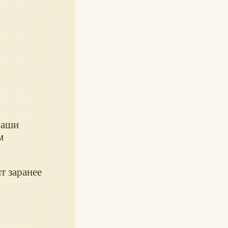
ваши
м
т заранее