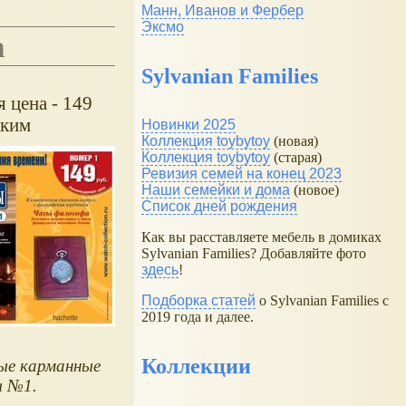
Манн, Иванов и Фербер
Эксмо
а
Sylvanian Families
 цена - 149
ским
Новинки 2025
Коллекция toybytoy
(новая)
Коллекция toybytoy
(старая)
Ревизия семей на конец 2023
Наши семейки и дома
(новое)
Список дней рождения
Как вы расставляете мебель в домиках
Sylvanian Families? Добавляйте фото
здесь
!
Подборка статей
о Sylvanian Families с
2019 года и далее.
Коллекции
ые карманные
ы №1.