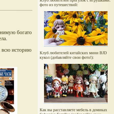
Клуб любителей прогулок с игрушками:
фото из путешествий:
енимую богато
ла.
а всю историю
Клуб любителей китайских мини BJD
кукол (добавляйте свои фото!):
Как вы расставляете мебель в домиках