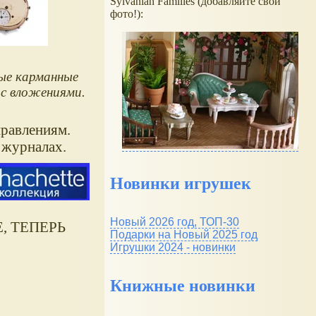
Sylvanian Families (добавляйте свои
фото!):
ые карманные
 с вложениями.
правлениям.
 журналах.
Новинки игрушек
Новый 2026 год, ТОП-30
Е, ТЕПЕРЬ
Подарки на Новый 2025 год
Игрушки 2024 - новинки
Книжные новинки