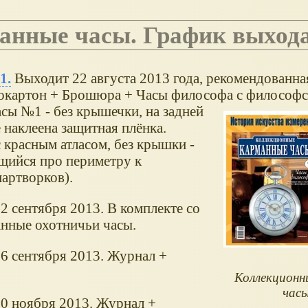
манные часы. График выход
1.
Выходит 22 августа 2013 года, рекомендованная
емокартон + Брошюра + Часы философа с философ
сы №1 - без крышечки, на задней
е наклеена защитная плёнка.
 красным атласом, без крышки -
ящийся про периметру к
артворков).
 сентября 2013. В комплекте со
нные охотничьи часы.
6 сентября 2013. Журнал +
Коллекционн
час
0 ноября 2013. Журнал +