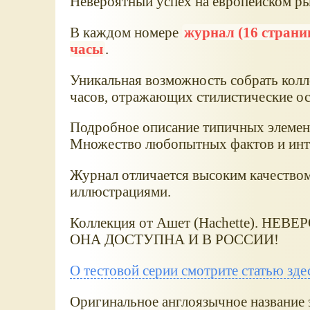
Невероятный успех на европейском ры
В каждом номере
журнал (16 стран
часы
.
Уникальная возможность собрать кол
часов, отражающих стилистические ос
Подробное описание типичных элемент
Множество любопытных фактов и инте
Журнал отличается высоким качеством
иллюстрациями.
Коллекция от Ашет (Hachette). Н
ОНА ДОСТУПНА И В РОССИИ!
О тестовой серии смотрите статью зде
Оригинальное англоязычное название 