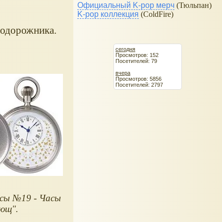
Официальный K-pop мерч
(Тюльпан)
K-pop коллекция
(ColdFire)
нодорожника.
сегодня
Просмотров: 152
Посетителей: 79
вчера
Просмотров: 5856
Посетителей: 2797
сы №19 - Часы
ющ".