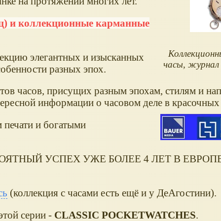
нке на протяжении многих лет.
иц) и коллекционные карманные
Коллекционн
лекцию элегантных и изысканных
часы, журнал
обенности разных эпох.
ов часов, присущих разным эпохам, стилям и на
ресной информации о часовом деле в красочных
 печати и богатыми
ЕВЕРОЯТНЫЙ УСПЕХ УЖЕ БОЛЕЕ 4 ЛЕТ В ЕВРОП
сь
(коллекция с часами есть ещё и у ДеАгостини).
этой серии -
CLASSIC POCKETWATCHES
.