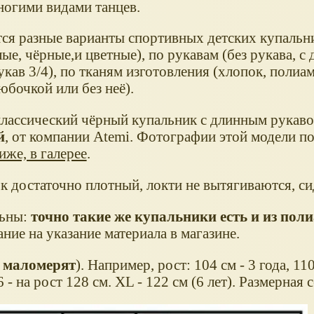
ногими видами танцев.
я разные варианты спортивных детских купальни
лые, чёрные,и цветные), по рукавам (без рукава, с
укав 3/4), по тканям изготовления (хлопок, полиам
юбочкой или без неё).
классический чёрный купальник с длинным рукаво
й
, от компании Atemi. Фотографии этой модели п
иже, в галерее
.
к достаточно плотный, локти не вытягиваются, си
льны:
точно такие же купальники есть и из пол
ние на указание материала в магазине.
 маломерят
). Например, рост: 104 см - 3 года, 110
6 - на рост 128 см. XL - 122 см (6 лет). Размерная с