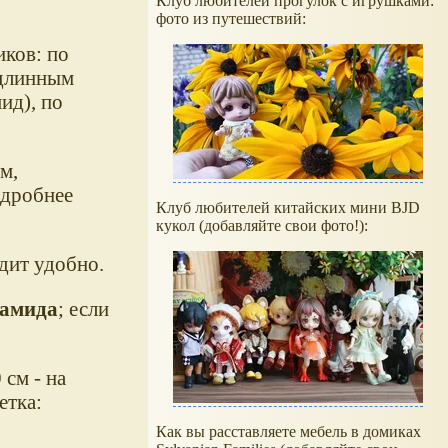
Клуб любителей прогулок с игрушками:
фото из путешествий:
ков: по
 длинным
ид), по
м,
одробнее
Клуб любителей китайских мини BJD
кукол (добавляйте свои фото!):
дит удобно.
иамида
; если
 см - на
етка:
Как вы расставляете мебель в домиках