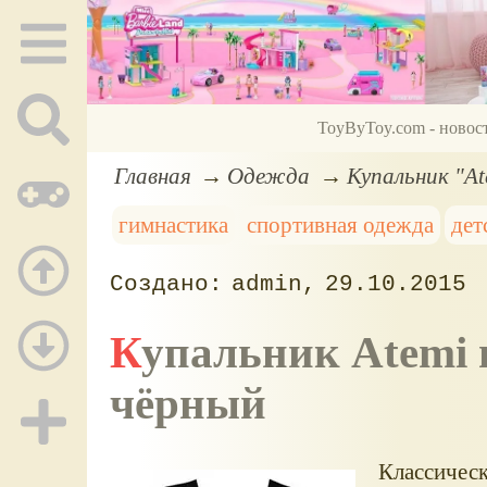
ToyByToy.com - новос
Главная
Одежда
Купальник "At
гимнастика
спортивная одежда
дет
admin
29.10.2015
Купальник Atemi гимнастический, хлопок,
чёрный
Классическ