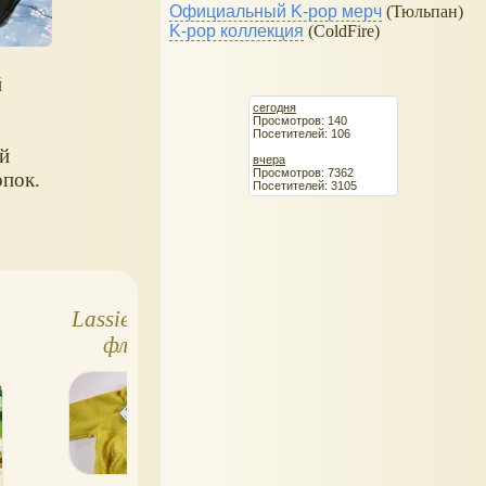
Официальный K-pop мерч
(Тюльпан)
K-pop коллекция
(ColdFire)
й
сегодня
Просмотров: 140
Посетителей: 106
ый
вчера
Просмотров: 7362
опок.
Посетителей: 3105
n
Lassie by Reima:
Собираем
флисовый
капсульный
комбинезон и
гардероб для
шапки
ребенка: все, что
нужно знать