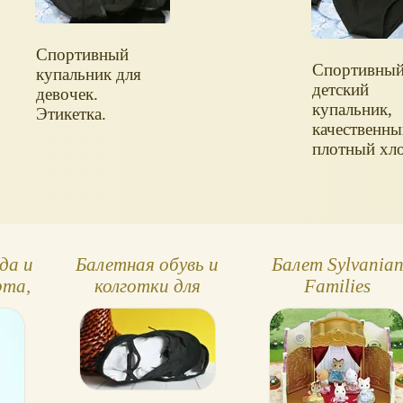
Спортивный
Спортивны
купальник для
детский
девочек.
купальник,
Этикетка.
качественн
плотный хл
да и
Балетная обувь и
Балет Sylvania
рта,
колготки для
Families
и
девочки