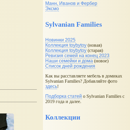
Манн, Иванов и Фербер
Эксмо
Sylvanian Families
Новинки 2025
Коллекция toybytoy
(новая)
Коллекция toybytoy
(старая)
Ревизия семей на конец 2023
Наши семейки и дома
(новое)
Список дней рождения
Как вы расставляете мебель в домиках
Sylvanian Families? Добавляйте фото
здесь
!
Подборка статей
о Sylvanian Families с
2019 года и далее.
Коллекции