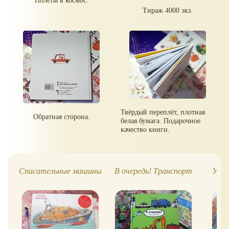
Полёты в космос.
Тираж 4000 экз.
Твёрдый переплёт, плотная
Обратная сторона.
белая бумага. Подарочное
качество книги.
Спасательные машины
В очередь! Транспорт
Удив
С