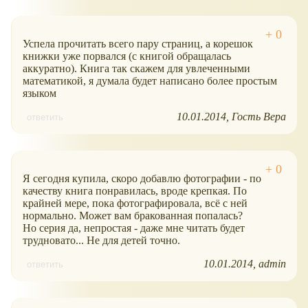
Успела прочитать всего пару страниц, а корешок
книжки уже порвался (с книгой обращалась
аккуратно). Книга так скажем для увлеченными
математикой, я думала будет написано более простым
языком
10.01.2014
Гость Вера
ответить
Я сегодня купила, скоро добавлю фотографии - по
качеству книга понравилась, вроде крепкая. По
крайней мере, пока фотографировала, всё с ней
нормально. Может вам бракованная попалась?
Но серия да, непростая - даже мне читать будет
трудновато... Не для детей точно.
10.01.2014
admin
ответить