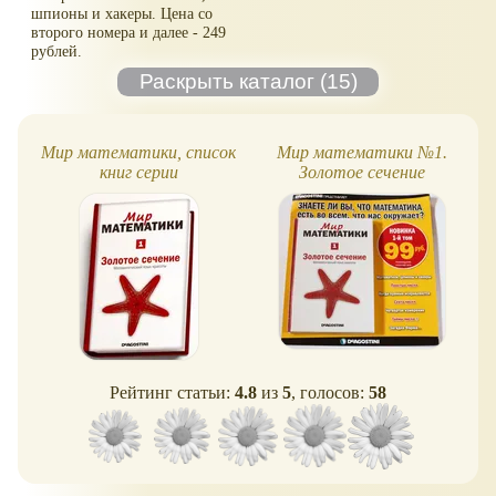
шпионы и хакеры. Цена со
второго номера и далее - 249
рублей.
Мир математики, список
Мир математики №1.
книг серии
Золотое сечение
Рейтинг статьи:
4.8
из
5
, голосов:
58