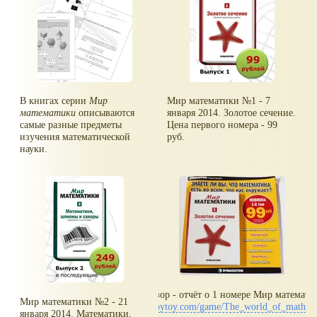
В книгах серии
Мир
Мир математики №1 - 7
математики
описываются
января 2014. Золотое сечение.
самые разные предметы
Цена первого номера - 99
изучения математической
руб.
науки.
Вот и обзор - отчёт о 1 номере Мир математи
Мир математики №2 - 21
www.toybytoy.com/game/The_world_of_mathema
января 2014. Математики,