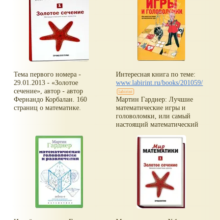
Тема первого номера -
Интересная книга по теме:
29.01.2013 -
Золотое
www.labirint.ru/books/201059/
сечение
, автор - автор
Фернандо Корбалан. 160
Мартин Гарднер: Лучшие
страниц о математике.
математические игры и
головоломки, или самый
настоящий математический
цирк
Добро пожаловать на
величайшее математическое
представление на Земле!
Мартин Гарднер снова
выступает в роли опытного
конферансье, представляя как
простые задачки о спичках и
долларовых купюрах, так и
фундаментальные проблемы
физики, математики,