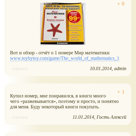
Вот и обзор - отчёт о 1 номере Мир математики
www.toybytoy.com/game/The_world_of_mathematics_1
10.01.2014
admin
ответить
Купил номер, мне понравился, в книги много
чего
разжевывается
, поэтому и просто, и понятно
для меня. Буду некоторый книги покупать.
11.01.2014
Гость Алексей
ответить