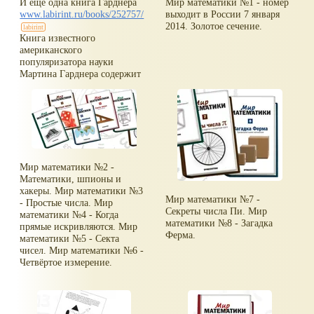
И ещё одна книга Гарднера
Мир математики №1 - номер
астрономии и философии.
www.labirint.ru/books/252757/
выходит в России 7 января
Как и все книги М. Гарднера,
2014. Золотое сечение.
это издание одновременно
Книга известного
доступно самому широкому
американского
кругу читателей и интересно
популяризатора науки
профессиональным
Мартина Гарднера содержит
математикам.
множество занимательных
задач и головоломок из
самых различных областей
математики. Благодаря
удачному подбору материала,
необычной форме его подачи
и тонкому юмору автора она
Мир математики №2 -
доставит удовольствие всем
Математики, шпионы и
любителям занимательной
хакеры. Мир математики №3
математики.
Мир математики №7 -
- Простые числа. Мир
Секреты числа Пи. Мир
математики №4 - Когда
математики №8 - Загадка
прямые искривляются. Мир
Ферма.
математики №5 - Секта
чисел. Мир математики №6 -
Четвёртое измерение.