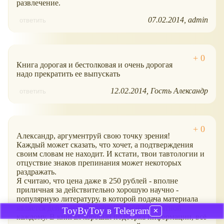
развлечение.
07.02.2014
admin
ответить
Книга дорогая и бестолковая и очень дорогая
надо прекратить ее выпускать
12.02.2014
Гость Александр
ответить
Александр, аргументруй свою точку зрения!
Каждый может сказать, что хочет, а подтверждения
своим словам не находит. И кстати, твои тавтологии и
отцуствие знаков препинания может некоторых
раздражать.
Я считаю, что цена даже в 250 рублей - вполне
приличная за действительно хорошую научно -
популярную литературу, в которой подача материала
является действительно интересной и понятной
ToyByToy в Telegram
✕
каждому. В книгах хорошая подборка информации, всё