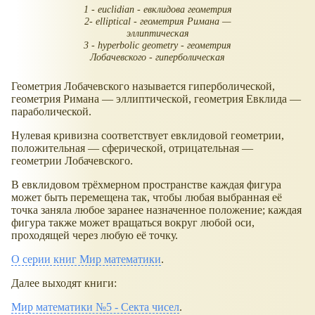
1 - euclidian - евклидова геометрия
2- elliptical - геометрия Римана —
эллиптическая
3 - hyperbolic geometry - геометрия
Лобачевского - гиперболическая
Геометрия Лобачевского называется гиперболической,
геометрия Римана — эллиптической, геометрия Евклида —
параболической.
Нулевая кривизна соответствует евклидовой геометрии,
положительная — сферической, отрицательная —
геометрии Лобачевского.
В евклидовом трёхмерном пространстве каждая фигура
может быть перемещена так, чтобы любая выбранная её
точка заняла любое заранее назначенное положение; каждая
фигура также может вращаться вокруг любой оси,
проходящей через любую её точку.
О серии книг Мир математики
.
Далее выходят книги:
Мир математики №5 - Секта чисел
.