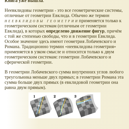
Книга уже вышла
.
Неевклидовы геометрии - это все геометрические системы,
отличные от геометрии Евклида. Обычно же термин
неевклидовы геометрии
применяется только к
геометрическим системам (отличным от геометрии
Евклида), в которых
определено движение фигур
, причём
с той же степенью свободы, что и в геометрии Евклида.
Особое значение здесь имеют геометрия Лобачевского и
Римана. Традиционно термин
неевклидова геометрия
применяется в узком смысле и относится только к двум
геометрическим системам: геометрии Лобачевского и
сферической геометрии.
В геометрии Лобачевского сумма внутренних углов любого
треугольника меньше двух прямых; в геометрии Римана эта
сумма больше двух прямых (в евклидовой геометрии она
равна двум прямым).