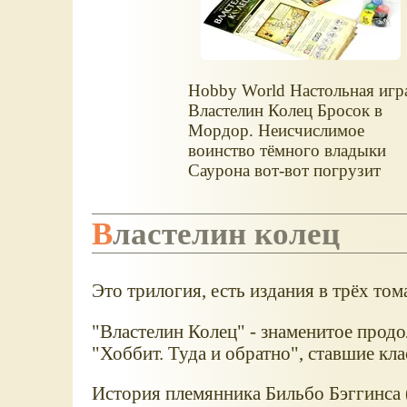
Hobby World Настольная игр
Властелин Колец Бросок в
Мордор. Неисчислимое
воинство тёмного владыки
Саурона вот-вот погрузит
мир во тьму, и остановить ег
могут только четыре
Властелин колец
отважных хоббита...
Это трилогия, есть издания в трёх тома
"Властелин Колец" - знаменитое прод
"Хоббит. Туда и обратно", ставшие кл
История племянника Бильбо Бэггинса 