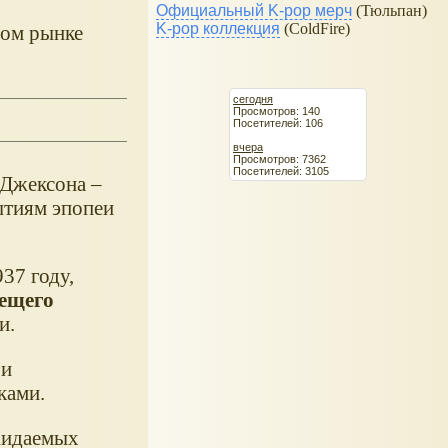
Официальный K-pop мерч
(Тюльпан)
K-pop коллекция
(ColdFire)
ном рынке
сегодня
Просмотров: 140
Посетителей: 106
вчера
Просмотров: 7362
Посетителей: 3105
 Джексона –
ытиям эпопеи
37 году,
вещего
и.
 и
ками.
жидаемых