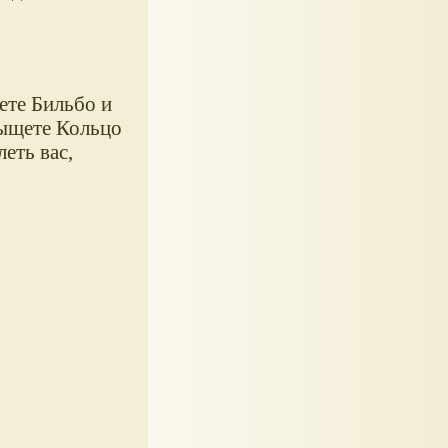
ете Бильбо и
тыщете Кольцо
еть вас,