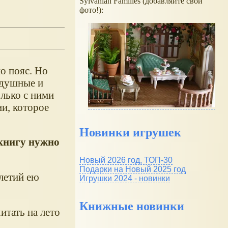
Sylvanian Families (добавляйте свои
фото!):
о пояс. Но
одушные и
олько с ними
и, которое
Новинки игрушек
 книгу нужно
Новый 2026 год, ТОП-30
Подарки на Новый 2025 год
летий ею
Игрушки 2024 - новинки
Книжные новинки
итать на лето