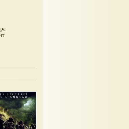
гра
ит