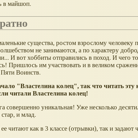
ь в майшоп.
братно
маленькие существа, ростом взрослому человеку п
волшебством не занимаются, а по характеру добр
и... И вот хоббиты отправились в поход. И чего т
ь! Пришлось им участвовать и в великом сражени
 Пяти Воинств.
начало "Властелина колец", так что читать эту
если читали Властелина колец!
га совершенно уникальная! Уже несколько десяти
стар, и млад.
е читают как в 3 классе (отрывки), так и задают ч