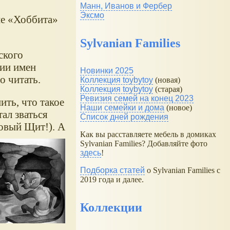
Манн, Иванов и Фербер
Эксмо
ие
Хоббита
Sylvanian Families
ского
ции имен
Новинки 2025
о читать.
Коллекция toybytoy
(новая)
Коллекция toybytoy
(старая)
Ревизия семей на конец 2023
ть, что такое
Наши семейки и дома
(новое)
тал зваться
Список дней рождения
овый Щит!). А
Как вы расставляете мебель в домиках
Sylvanian Families? Добавляйте фото
здесь
!
Подборка статей
о Sylvanian Families с
2019 года и далее.
Коллекции