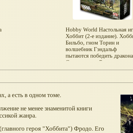
а
Hobby World Настольная и
Хоббит (2-е издание). Хобб
Бильбо, гном Торин и
волшебник Гэндальф
пытаются победить дракона
о
Смога и орка Больга.
х, а есть в одном томе.
олжение не менее знаменитой книги
ассикой жанра.
(главного героя "Хоббита") Фродо. Его