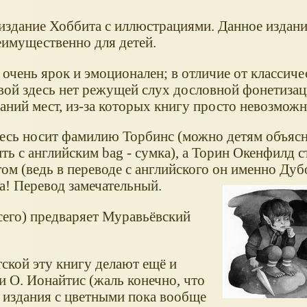
издание Хоббита с иллюстрациями. Данное издан
еимущественно для детей.
очень ярок и эмоционален; в отличие от классиче
вой здесь нет режущей слух дословной фонетиза
аний мест, из-за которых книгу просто невозможн
есь носит фамилию Торбинс (можно детям объясни
ть с английским bag - сумка), а Торин Окенфилд с
м (ведь в переводе с английского он именно Дуб
ка!
Перевод замечательный.
сего) предваряет Муравьёвский
ской эту книгу делают ещё и
 О. Ионайтис (жаль конечно, что
о издания с цветными пока вообще