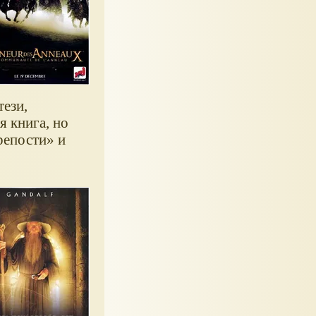
тези,
я книга, но
репости
и