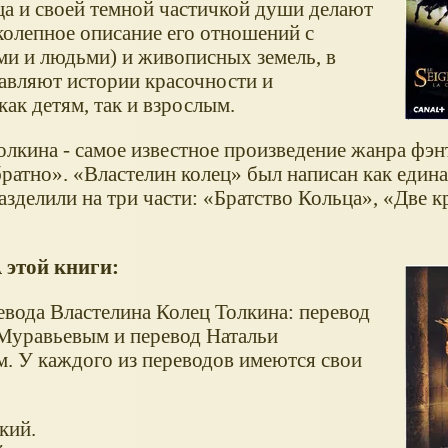
ца и своей темной частичкой души делают
колепное описание его отношений с
ми и людьми) и живописных земель, в
авляют истории красочности и
как детям, так и взрослым.
Толкина - самое известное произведение жанра фэн
братно
.
Властелин колец
был написан как едина
азделили на три части:
Братство Кольца
,
Две к
этой книги:
вода Властелина Колец Толкина: перевод
Муравьевым и перевод Натальи
. У каждого из переводов имеются свои
кий.