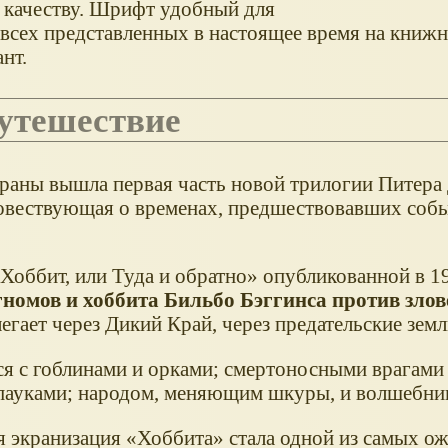
о качеству. Шрифт удобный для
з всех представленных в настоящее время на книж
нт.
путешествие
экраны вышла первая часть новой трилогии Питера
повествующая о временах, предшествовавших соб
Хоббит, или Туда и обратно
опубликованной в 19
гномов и хоббита Бильбо Бэггинса против зло
егает через Дикий Край, через предательские земл
ся с гоблинами и орками; смертоносными врагами
пауками; народом, меняющим шкуры, и волшебни
я экранизация
Хоббита
стала одной из самых о