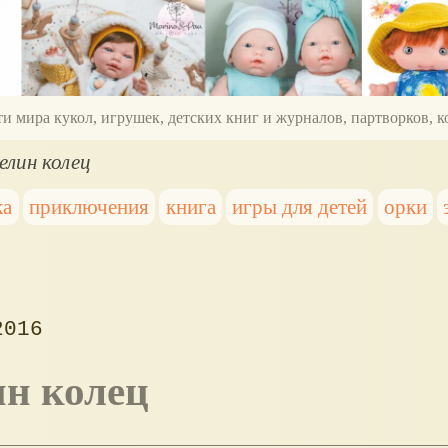
ти мира кукол, игрушек, детских книг и журналов, партворков,
елин колец
ка
приключения
книга
игры для детей
орки
2016
ин колец