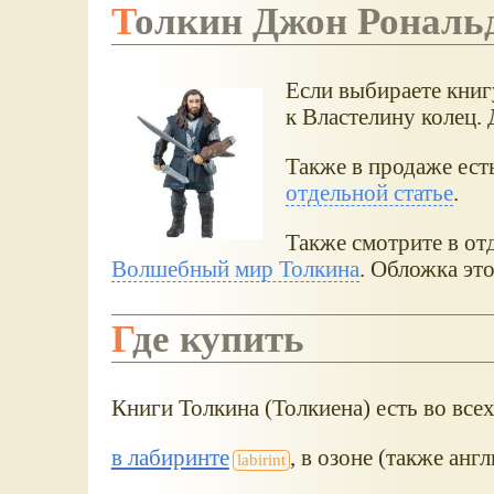
Толкин Джон Рональ
Если выбираете книгу
к Властелину колец. 
Также в продаже ест
отдельной статье
.
Также смотрите в от
Волшебный мир Толкина
. Обложка это
Где купить
Книги Толкина (Толкиена) есть во все
в лабиринте
, в озоне (также анг