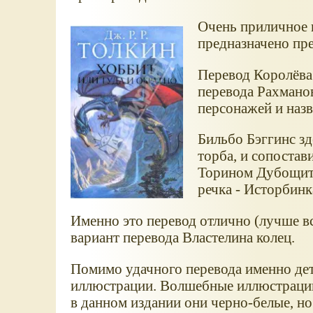
Очень приличное 
предназначено пр
Перевод Королёва 
перевода Рахмано
персонажей и назв
Бильбо Бэггинс зд
торба, и сопостави
Торином Дубощито
речка - Исторбин
Именно это перевод отлично (лучше в
вариант перевода Властелина колец.
Помимо удачного перевода именно дет
иллюстрации. Волшебные иллюстрации
в данном издании они черно-белые, н