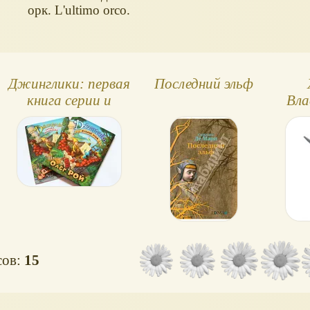
орк. L'ultimo orco.
Джинглики: первая
Последний эльф
книга серии и
Вла
раскраска
сов:
15