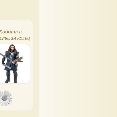
Хоббит и
Хранители снов,
ElfQue
стелин колец
серия книг
Изгна
фот