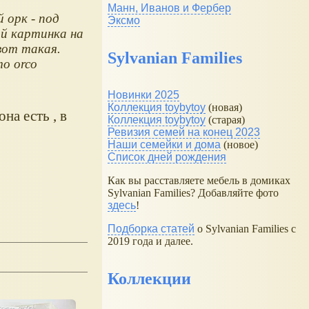
Манн, Иванов и Фербер
 орк - под
Эксмо
й картинка на
вот такая.
Sylvanian Families
mo orco
Новинки 2025
Коллекция toybytoy
(новая)
она есть , в
Коллекция toybytoy
(старая)
Ревизия семей на конец 2023
Наши семейки и дома
(новое)
Список дней рождения
Как вы расставляете мебель в домиках
Sylvanian Families? Добавляйте фото
здесь
!
Подборка статей
о Sylvanian Families с
2019 года и далее.
Коллекции