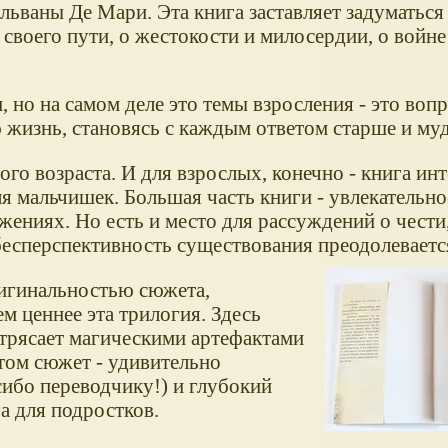
ьваны Де Мари. Эта книга заставляет задуматься
своего пути, о жестокости и милосердии, о войне 
 но на самом деле это темы взросления - это вопр
ю жизнь, становясь с каждым ответом старше и муд
го возраста. И для взрослых, конечно - книга ин
я мальчишек. Большая часть книги - увлекательно
жениях. Но есть и место для рассуждений о чести
 бесперспективность существования преодолеваетс
ригинальностью сюжета,
м ценнее эта трилогия. Здесь
отрясает магическими артефактами
том сюжет - удивительно
ибо переводчику!) и глубокий
а для подростков.