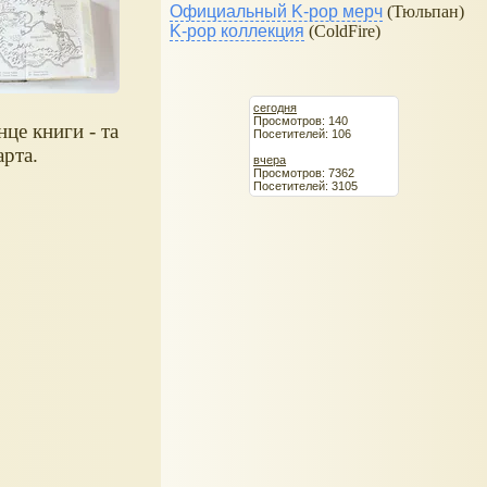
Официальный K-pop мерч
(Тюльпан)
K-pop коллекция
(ColdFire)
сегодня
Просмотров: 140
нце книги - та
Посетителей: 106
арта.
вчера
Просмотров: 7362
Посетителей: 3105