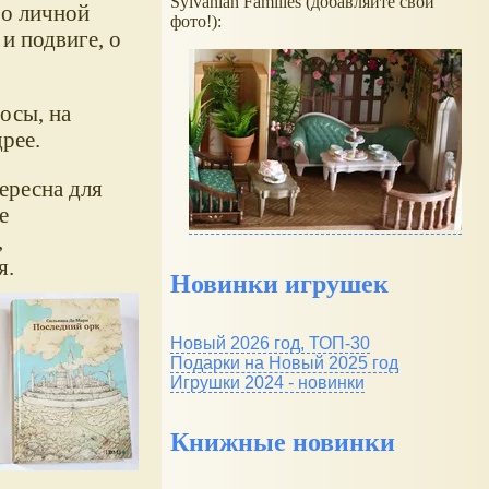
Sylvanian Families (добавляйте свои
 о личной
фото!):
и подвиге, о
осы, на
рее.
тересна для
е
,
я.
Новинки игрушек
Новый 2026 год, ТОП-30
Подарки на Новый 2025 год
Игрушки 2024 - новинки
Книжные новинки