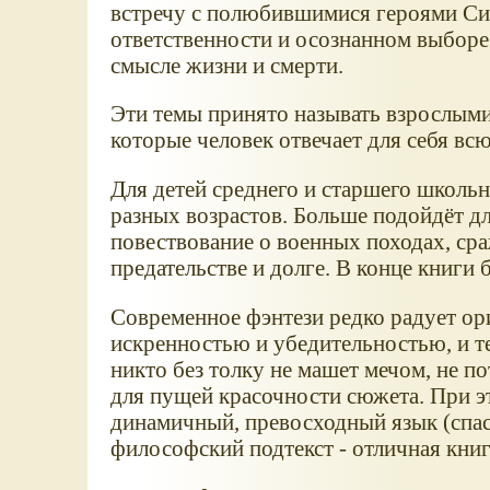
встречу с полюбившимися героями Сил
ответственности и осознанном выборе 
смысле жизни и смерти.
Эти темы принято называть взрослыми,
которые человек отвечает для себя вс
Для детей среднего и старшего школьно
разных возрастов. Больше подойдёт дл
повествование о военных походах, сра
предательстве и долге. В конце книги
Современное фэнтези редко радует о
искренностью и убедительностью, и те
никто без толку не машет мечом, не п
для пущей красочности сюжета. При э
динамичный, превосходный язык (спас
философский подтекст - отличная книг