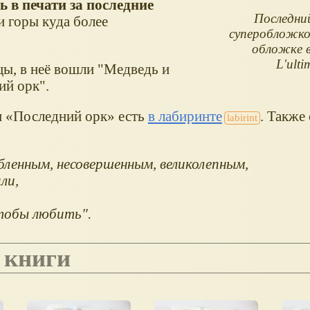
 в печати за последние
Последний
 горы куда более
суперобложко
обложке 
L'ulti
цы, в неё вошли "Медведь и
ий орк".
и
Последний орк
есть
в лабиринте
. Также 
ленным, несовершенным, великолепным,
ли,
чтобы любить".
 книги