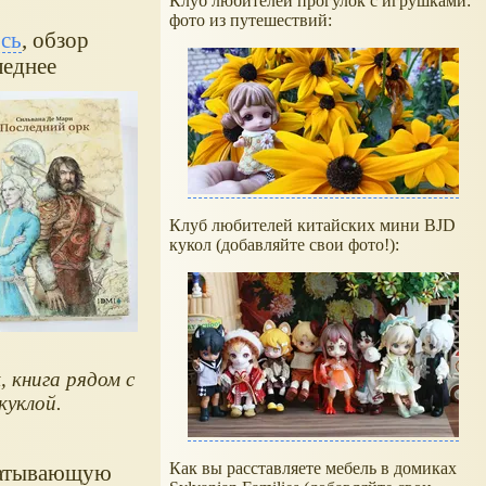
Клуб любителей прогулок с игрушками:
фото из путешествий:
есь
, обзор
леднее
Клуб любителей китайских мини BJD
кукол (добавляйте свои фото!):
, книга рядом с
куклой.
Как вы расставляете мебель в домиках
хватывающую