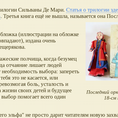
трилогии Сильваны Де Мари.
Статья о трилогии зд
ь
. Третья книга ещё не вышла, называется она Пос
обложка (иллюстрации на обложке
овпадают), издана очень
ещерякова.
ажеские полчища, когда безумец
гда отчаяние лишает людей
т необходимость выбора: запереть
тебя это не касается, или
ревозмогая боль, усталость и
а жизни своих детей и будущее
Последний орк
 выбор помогает всего один
18-см 
го эльфа" не просто дарит читателям новую за