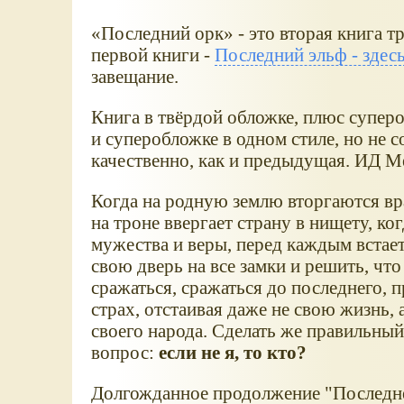
Последний орк
- это вторая книга 
первой книги -
Последний эльф - здес
завещание.
Книга в твёрдой обложке, плюс супер
и суперобложке в одном стиле, но не с
качественно, как и предыдущая. ИД М
Когда на родную землю вторгаются вр
на троне ввергает страну в нищету, ко
мужества и веры, перед каждым встае
свою дверь на все замки и решить, что 
сражаться, сражаться до последнего, п
страх, отстаивая даже не свою жизнь, 
своего народа. Сделать же правильный
вопрос:
если не я, то кто?
Долгожданное продолжение "Последне