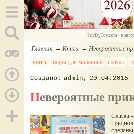
ToyByToy.com - новос
Главная
Книги
Невероятные пр
книга
игры для малышей
сказки
т
admin
20.04.2015
Невероятные пр
Сказка 
преднов
сделаны