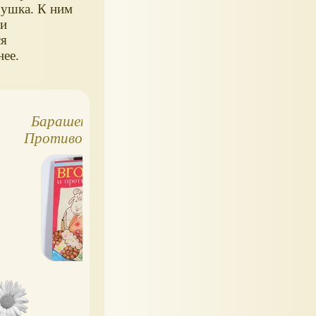
рушка. К ним
ги
я
нее.
Барашек Вгорошек.
Мишки из книжки:
Противоположности
Золушка и
Белоснежка