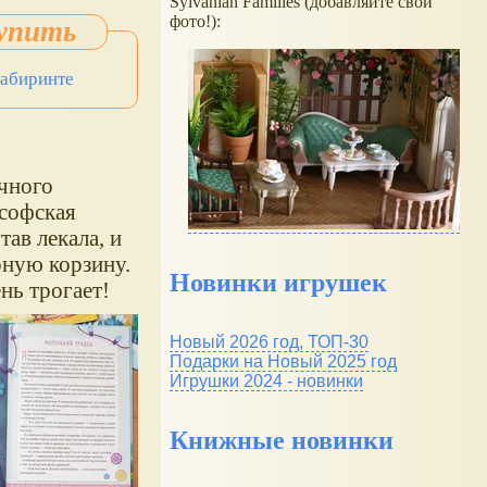
Sylvanian Families (добавляйте свои
фото!):
Лабиринте
чного
ософская
тав лекала, и
рную корзину.
Новинки игрушек
нь трогает!
Новый 2026 год, ТОП-30
Подарки на Новый 2025 год
Игрушки 2024 - новинки
Книжные новинки