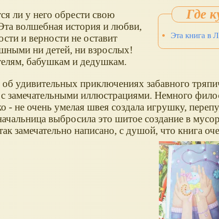
ся ли у него обрести свою
Эта волшебная история и любви,
Эта книга в 
ости и верности не оставит
шными ни детей, ни взрослых!
телям, бабушкам и дедушкам.
т об удивительных приключениях забавного тряпи
а с замечательными иллюстрациями. Немного фил
о - не очень умелая швея создала игрушку, перепу
начальница выбросила это шитое создание в мусо
так замечательно написано, с душой, что книга оче