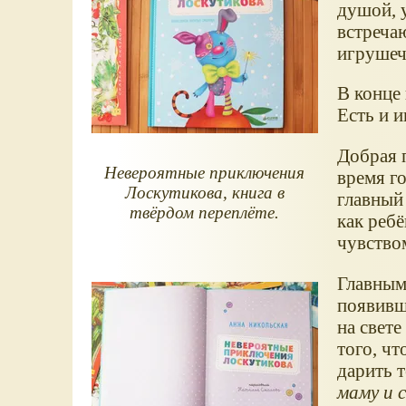
душой, 
встреча
игрушеч
В конце
Есть и 
Добрая 
Невероятные приключения
время го
Лоскутикова, книга в
главный
твёрдом переплёте.
как реб
чувство
Главным
появивш
на свете
того, чт
дарить 
маму и 