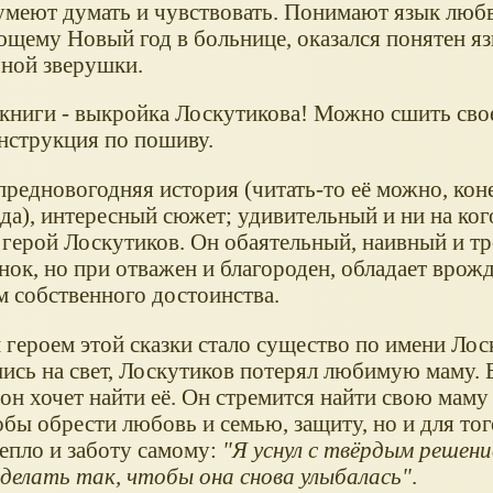
умеют думать и чувствовать. Понимают язык любв
ющему Новый год в больнице, оказался понятен я
ной зверушки.
 книги - выкройка Лоскутикова! Можно сшить свое
инструкция по пошиву.
предновогодняя история (читать-то её можно, кон
да), интересный сюжет; удивительный и ни на ко
 герой Лоскутиков. Он обаятельный, наивный и тр
ёнок, но при отважен и благороден, обладает вро
м собственного достоинства.
 героем этой сказки стало существо по имени Лос
ись на свет, Лоскутиков потерял любимую маму. 
 он хочет найти её. Он стремится найти свою маму
обы обрести любовь и семью, защиту, но и для тог
тепло и заботу самому:
"Я уснул с твёрдым решен
сделать так, чтобы она снова улыбалась"
.