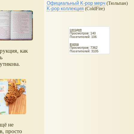
Официальный K-pop мерч
(Тюльпан)
K-pop коллекция
(ColdFire)
сегодня
Просмотров: 140
Посетителей: 106
вчера
Просмотров: 7362
рукция, как
Посетителей: 3105
ь
утикова.
ещё не
в, просто