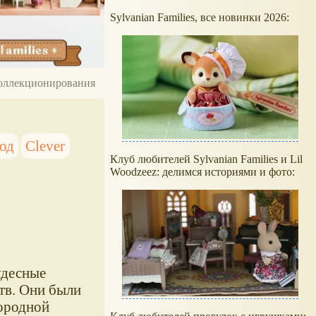
Sylvanian Families, все новинки 2026:
 коллекционирования
од
Clever
Клуб любителей Sylvanian Families и Lil
Woodzeez: делимся историями и фото:
удесные
тв. Они были
городной