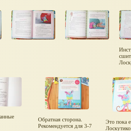
Инст
сшит
Лоск
анные
Обратная сторона.
Это пока 
Рекомендуется для 3-7
Лоскутико