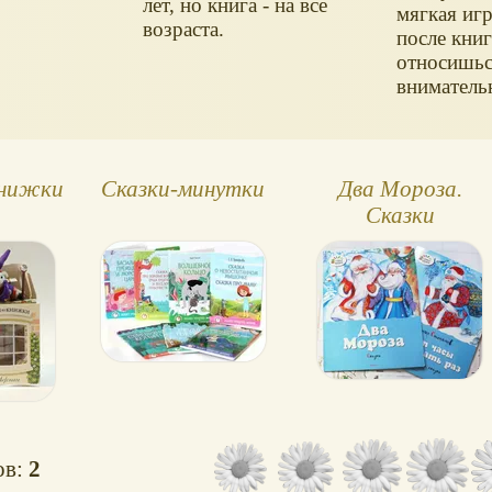
лет, но книга - на все
мягкая иг
возраста.
после кни
относишьс
вниматель
книжки
Сказки-минутки
Два Мороза.
Сказки
ов:
2