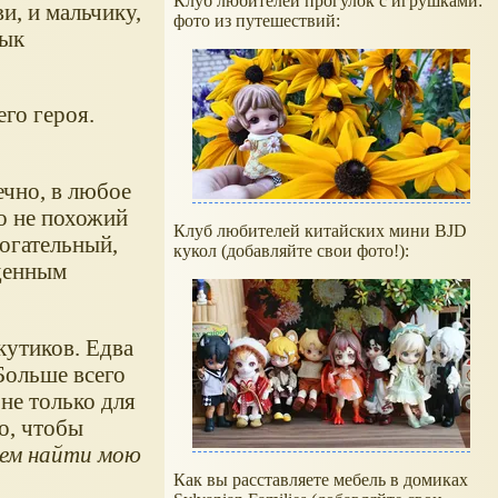
Клуб любителей прогулок с игрушками:
и, и мальчику,
фото из путешествий:
зык
го героя.
ечно, в любое
го не похожий
Клуб любителей китайских мини BJD
огательный,
кукол (добавляйте свои фото!):
жденным
кутиков. Едва
Больше всего
 не только для
о, чтобы
ием найти мою
Как вы расставляете мебель в домиках