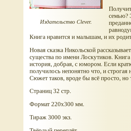
Получит
семью? 
Издательство Clever.
преданн
равноду
Книга нравится и малышам, и их роди
Новая сказка Никольской рассказывае
существа по имени Лоскутиков. Книг
история, добрая, с юмором. Если кратк
получилось непонятно что, и строгая 
Сюжет таков, вроде бы всё просто, но 
Страниц 32 стр.
Формат 220x300 мм.
Тираж 3000 экз.
Твёрдый переплёт.