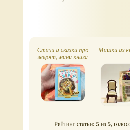
Стихи и сказки про
Мишки из 
зверят, мини книга
в твёрдой обложке
Рейтинг статьи:
5
из
5
, голос