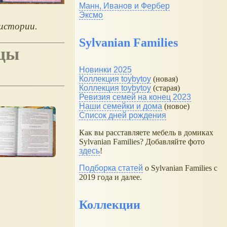
Манн, Иванов и Фербер
Эксмо
истории.
Sylvanian Families
Новинки 2025
Коллекция toybytoy
(новая)
Коллекция toybytoy
(старая)
Ревизия семей на конец 2023
Наши семейки и дома
(новое)
Список дней рождения
Как вы расставляете мебель в домиках
Sylvanian Families? Добавляйте фото
здесь
!
Подборка статей
о Sylvanian Families с
2019 года и далее.
Коллекции