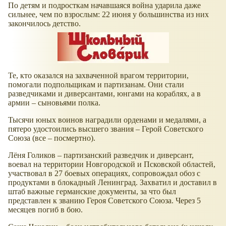
По детям и подросткам начавшаяся война ударила даже
сильнее, чем по взрослым: 22 июня у большинства из них
закончилось детство.
Те, кто оказался на захваченной врагом территории,
помогали подпольщикам и партизанам. Они стали
разведчиками и диверсантами, юнгами на кораблях, а в
армии – сыновьями полка.
Тысячи юных воинов наградили орденами и медалями, а
пятеро удостоились высшего звания – Герой Советского
Союза (все – посмертно).
Лёня Голиков – партизанский разведчик и диверсант,
воевал на территории Новгородской и Псковской областей,
участвовал в 27 боевых операциях, сопровождал обоз с
продуктами в блокадный Ленинград. Захватил и доставил в
штаб важные германские документы, за что был
представлен к званию Героя Советского Союза. Через 5
месяцев погиб в бою.