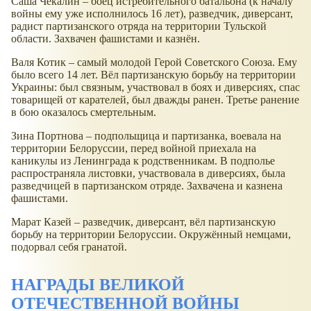
Саша Чекалин – боец истребительного батальона (к началу
войны ему уже исполнилось 16 лет), разведчик, диверсант,
радист партизанского отряда на территории Тульской
области. Захвачен фашистами и казнён.
Валя Котик – самый молодой Герой Советского Союза. Ему
было всего 14 лет. Вёл партизанскую борьбу на территории
Украины: был связным, участвовал в боях и диверсиях, спас
товарищей от карателей, был дважды ранен. Третье ранение
в бою оказалось смертельным.
Зина Портнова – подпольщица и партизанка, воевала на
территории Белоруссии, перед войной приехала на
каникулы из Ленинграда к родственникам. В подполье
распространяла листовки, участвовала в диверсиях, была
разведчицей в партизанском отряде. Захвачена и казнена
фашистами.
Марат Казей – разведчик, диверсант, вёл партизанскую
борьбу на территории Белоруссии. Окружённый немцами,
подорвал себя гранатой.
НАГРАДЫ ВЕЛИКОЙ
ОТЕЧЕСТВЕННОЙ ВОЙНЫ