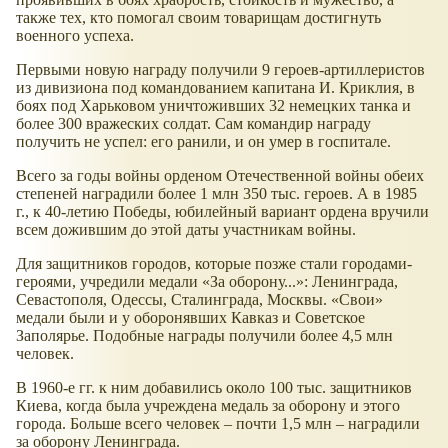
также тех, кто помогал своим товарищам достигнуть
военного успеха.
Первыми новую награду получили 9 героев-артиллеристов
из дивизиона под командованием капитана И. Криклия, в
боях под Харьковом уничтоживших 32 немецких танка и
более 300 вражеских солдат. Сам командир награду
получить не успел: его ранили, и он умер в госпитале.
Всего за годы войны орденом Отечественной войны обеих
степеней наградили более 1 млн 350 тыс. героев. А в 1985
г., к 40-летию Победы, юбилейный вариант ордена вручили
всем дожившим до этой даты участникам войны.
Для защитников городов, которые позже стали городами-
героями, учредили медали «За оборону...»: Ленинграда,
Севастополя, Одессы, Сталинграда, Москвы. «Свои»
медали были и у оборонявших Кавказ и Советское
Заполярье. Подобные награды получили более 4,5 млн
человек.
В 1960-е гг. к ним добавились около 100 тыс. защитников
Киева, когда была учреждена медаль за оборону и этого
города. Больше всего человек – почти 1,5 млн – наградили
за оборону Ленинграда.