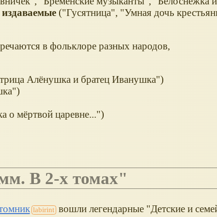
вничек", "Бременские музыканты", "Белоснежка и
 издаваемые
("Гусятница", "Умная дочь крестьян
стречаются в фольклоре разных народов,
естрица Алёнушка и братец Иванушка")
шка")
 о мёртвой царевне...")
имм. В 2-х томах"
томник
вошли легендарные "Детские и семе