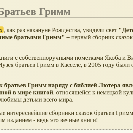
 Братьев Гримм
а
, как раз накануне Рождества, увидели свет
"Дет
анные братьями Гримм"
– первый сборник сказок
книги с собственноручными пометками Якоба и В
узея братьев Гримм в Касселе, в 2005 году были
к братьев Гримм наряду с библией Лютера явл
нной в мире книгой
, относящейся к немецкой кул
любимы детьми всего мира.
ые интереснейшие сборники сказок братьев Грим
м изданием - ведь это вечные книги!