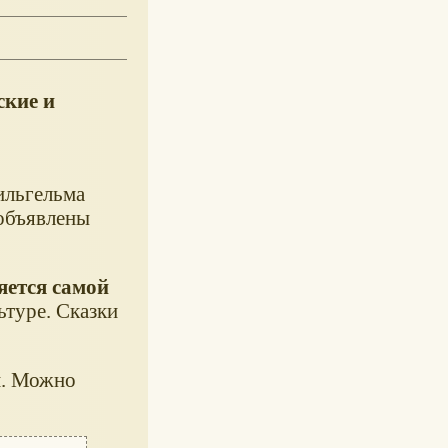
ские и
ильгельма
 объявлены
яется самой
ьтуре. Сказки
м. Можно