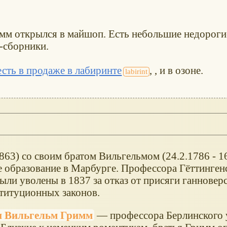
имм открылся в майшоп. Есть небольшие недороги
-сборники.
есть в продаже в лабиринте
, , и в озоне.
1863) со своим братом Вильгельмом (24.2.1786 - 1
 образование в Марбурге. Профессора Гёттинген
были уволены в 1837 за отказ от присяги ганнове
титуционных законов.
и Вильгельм Гримм
— профессора Берлинского 