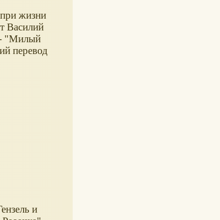
 при жизни
эт Василий
 - "Милый
ий перевод
ензель и