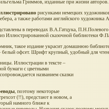
ильгельма Гриммов, изданные при жизни авторов.
иллюстрировано
рисунками немецких художников
ебера, а также работами английского художника А
дставлены в переводах В.А.Гатцука, П.Н.Полевого
(из Иллюстрированной сказочной библиотеки Ф.Па
мник, такое издание украсит домашнюю библиоте
– белый офсет. Шрифт крупный, удобный для чтен
аницы. Иллюстрации в тексте –
ной бумаги с цветными
сопровождается названием сказки
реводы
, поэтому некоторые
рехсот (!!), предстают в новом, а
оторый намного ближе к
ванные переводы. Названия сказок поэтому могут 