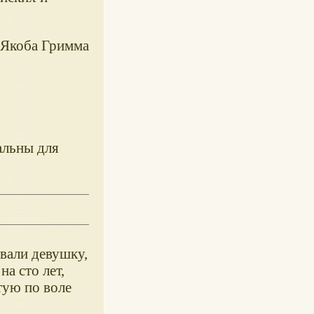
 Якоба Гримма
альны для
вали девушку,
а сто лет,
тую по воле