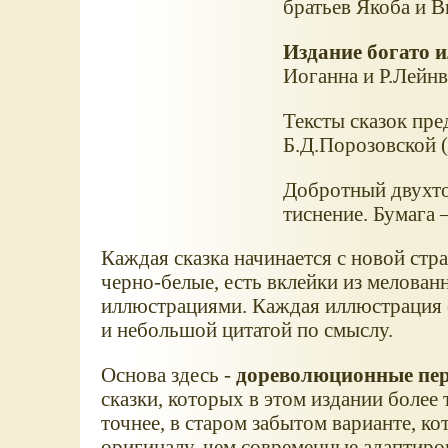
братьев Якоба и В
Издание богато 
Иоганна и Р.Лейнв
Тексты сказок пре
Б.Д.Порозовской 
Добротный двухто
тиснение. Бумага 
Каждая сказка начинается с новой стр
черно-белые, есть вклейки из мелован
иллюстрациями. Каждая иллюстрация 
и небольшой цитатой по смыслу.
Основа здесь -
дореволюционные пе
сказки, которых в этом издании более т
точнее, в старом забытом варианте, к
оригиналу, чем современные адаптиро