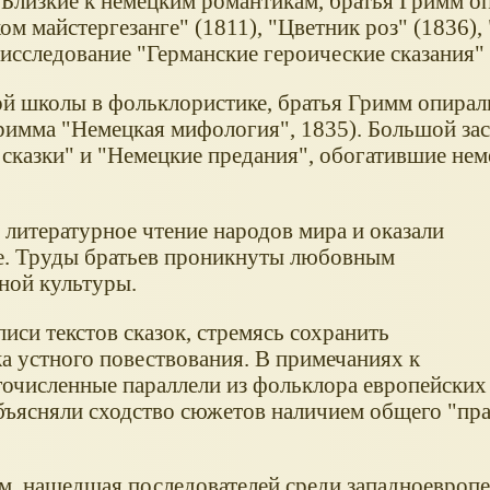
 Близкие к немецким романтикам, братья Гримм о
ом майстергезанге" (1811), "Цветник роз" (1836),
 исследование "Германские героические сказания"
й школы в фольклористике, братья Гримм опирал
римма "Немецкая мифология", 1835). Большой зас
 сказки" и "Немецкие предания", обогатившие не
 литературное чтение народов мира и оказали
ие. Труды братьев проникнуты любовным
дной культуры.
иси текстов сказок, стремясь сохранить
а устного повествования. В примечаниях к
гочисленные параллели из фольклора европейских
бъясняли сходство сюжетов наличием общего "пр
, нашедшая последователей среди западноевропе