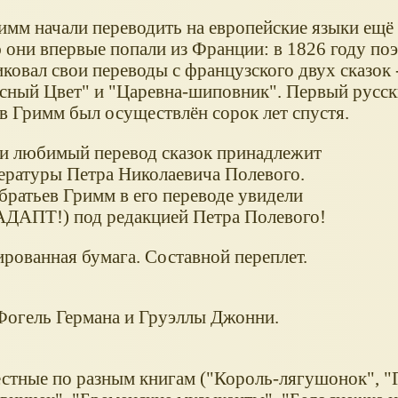
имм начали переводить на европейские языки ещё
 они впервые попали из Франции: в 1826 году по
ковал свои переводы с французского двух сказок
Ясный Цвет" и "Царевна-шиповник". Первый русск
ев Гримм был осуществлён сорок лет спустя.
и любимый перевод сказок принадлежит
тературы Петра Николаевича Полевого.
братьев Гримм в его переводе увидели
 АДАПТ!) под редакцией Петра Полевого!
ированная бумага. Составной переплет.
Фогель Германа и Груэллы Джонни.
естные по разным книгам ("Король-лягушонок", "Г