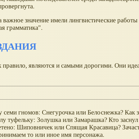
провергнута.
а важное значение имели лингвистические работы
ая грамматика".
ЗДАНИЯ
к правило, являются и самыми дорогими. Они иде
 семи гномов: Снегурочка или Белоснежка? Как з
у туфельку: Золушка или Замарашка? Кто заснул н
етено: Шиповничек или Спящая Красавица? Зачас
ринимаем то или иное имя персонажа.