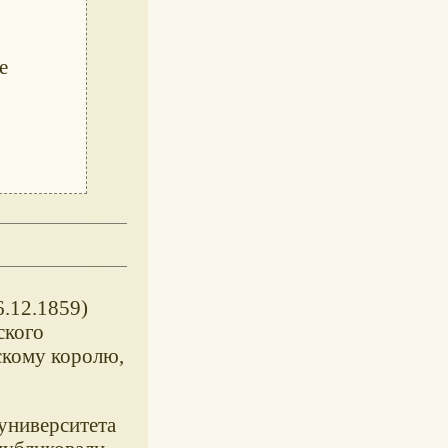
е
6.12.1859)
ского
рскому королю,
университета