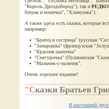
Гретель", "Госпожа Метелица", "Шипо
"Король Дроздобород"), так и
РЕДКО
батрак и кошечка",
"Хламушка").
А также здесь есть сказки, которые в
например:
"Братец и сестрица" (русская "С
"Замарашка" (французская "Золу
"Красная шапочка"
"Снегурочка" (Пушкинская "Сказка
"Мальчик-с-пальчик".
Очень хорошее издание!
"Сказки Братьев Гр
В настоящий двух