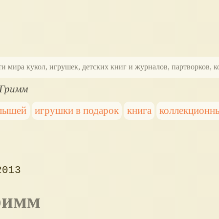
ти мира кукол, игрушек, детских книг и журналов, партворков,
 Гримм
алышей
игрушки в подарок
книга
коллекционн
2013
Гримм