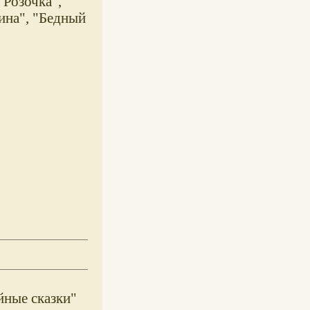
 Розочка",
ина", "Бедный
йные сказки"