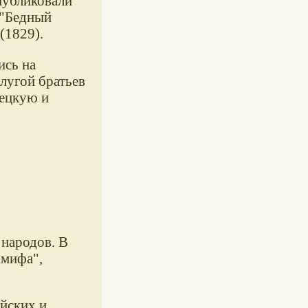
публиковали
 "Бедный
 (1829).
ись на
лугой братьев
мецкую и
 народов. В
амифа",
йских и