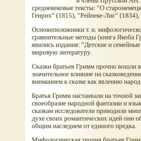
и члены Прусской АН.
средневековые тексты: "О старонемецк
Генрих" (1815), "Рейнеке-Лис" (1834),
Основоположники т. н. мифологическо
сравнительные методы (книга Якоба Г
явились издания: "Детские и семейные
мировую литературу.
Сказки братьев Гримм прочно вошли в
значительное влияние на сказковеден
вниманием к сказке как явлению наро
Братья Гримм настаивали на точной зап
своеобразие народной фантазии и язык
сказкам исследователи приводили мно
духе своих романтических идей они о
общим наследием от единого предка.
Мифологическая теория братьев Гримм