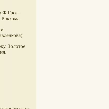
 Ф.Грот-
.Рэкхэма.
 и
вленкова).
ку. Золотое
ия.
отличаться от