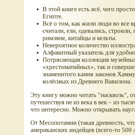
В этой книге есть всё, чего прос
Египте.
Всё о том, как жили люди во все в
считали, ели, одевались, строили,
римляне, китайцы и кельты.
Невероятное количество иллюстр
Алфавитный указатель для удобно
Потрясающая коллекция музейных
«хрестоматийных», так и соверш
знаменитого камня законов Хамму
колёсиках из Древнего Вавилона.
Эту книгу можно читать "насквозь", от
путешествуя не из века в век – из тыся
что интересно. Можно открывать науга
От Месопотамии (такая древность, что
американских индейцев (всего-то 500 л