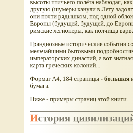
высоты птичьего полёта наблюдая, как
другую (шумеры канули в Лету задолго
они почти рядышком, под одной облож
Европы (будущей, будущей, до Европы
римские легионеры, как полчища вар
Грандиозные исторические события со
мельчайшими бытовыми подробностям
императорских династий, а вот знатна
карта греческих колоний...
Формат А4, 184 страницы -
большая 
бумага.
Ниже - примеры страниц этой книги.
История цивилизаци