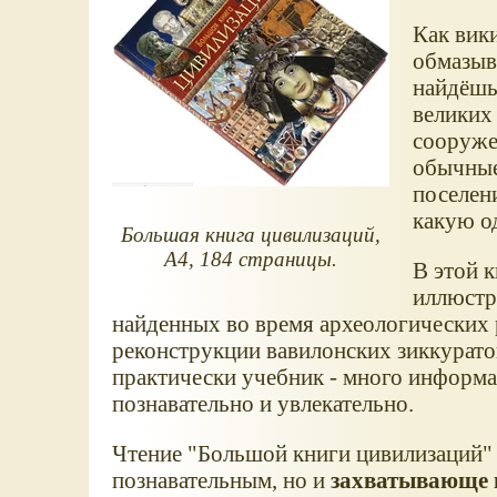
Как вики
обмазыв
найдёшь
великих
сооружен
обычные
поселени
какую од
Большая книга цивилизаций,
А4, 184 страницы.
В этой 
иллюстр
найденных во время археологических 
реконструкции вавилонских зиккуратов
практически учебник - много информа
познавательно и увлекательно.
Чтение "Большой книги цивилизаций" 
познавательным, но и
захватывающе 