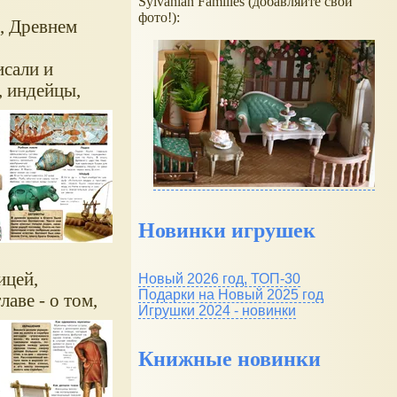
Sylvanian Families (добавляйте свои
фото!):
и, Древнем
исали и
, индейцы,
Новинки игрушек
ицей,
Новый 2026 год, ТОП-30
Подарки на Новый 2025 год
лаве - о том,
Игрушки 2024 - новинки
Книжные новинки