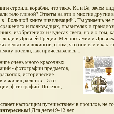
нги строили корабли, что такое Ка и Ба, зачем ин
али тело глиной? Ответы на эти и многие другие 
 в "Большой книге цивилизаций". Ты узнаешь не т
 сражениях и полководцах, правителях и грандио
иях, изобретениях и чудесах света, но и о том, к
 люди в Древней Греции, Месопотамии и Древнем
ях кельтов и викингов, о том, что они ели и как г
ежду носили, как причёсывались...
книге очень много красочных
аций - фотографии предметов,
раскопок, исторические
 и жилищ кельтов... Это
ции, фотографий. Полезно,
станет настоящим путешествием в прошлое, не то
интересным
! Для детей 9-12 лет.