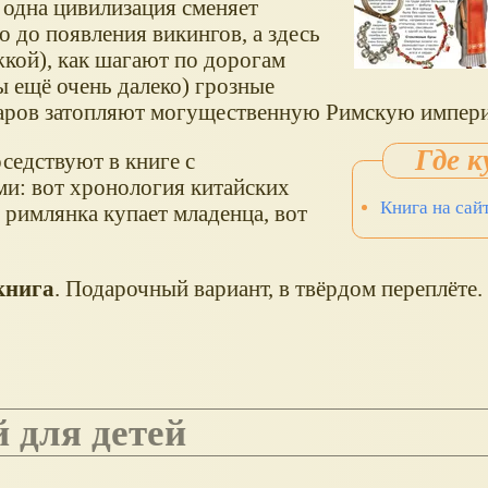
 одна цивилизация сменяет
 до появления викингов, а здесь
кой), как шагают по дорогам
 ещё очень далеко) грозные
варов затопляют могущественную Римскую импер
седствуют в книге с
и: вот хронология китайских
Книга на сай
я римлянка купает младенца, вот
книга
. Подарочный вариант, в твёрдом переплёте
й для детей