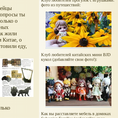
Клуб любителей прогулок с игрушками:
фото из путешествий:
дейцы
вопросы ты
олько о
зных
ак жили
 Китае, о
отовили еду,
Клуб любителей китайских мини BJD
кукол (добавляйте свои фото!):
лько
Как вы расставляете мебель в домиках