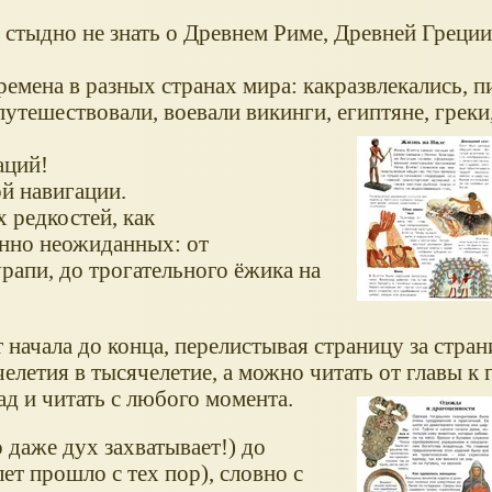
то стыдно не знать о Древнем Риме, Древней Греци
ремена в разных странах мира: какразвлекались, п
 путешествовали, воевали викинги, египтяне, греки
аций!
й навигации.
 редкостей, как
енно неожиданных: от
рапи, до трогательного ёжика на
 начала до конца, перелистывая страницу за стран
челетия в тысячелетие, а можно читать от главы к г
д и читать с любого момента.
 даже дух захватывает!) до
ет прошло с тех пор), словно с