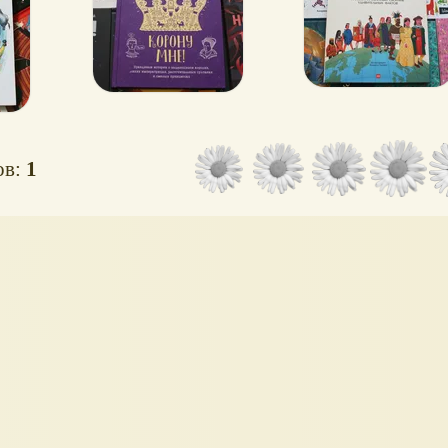
принцессах
ов:
1