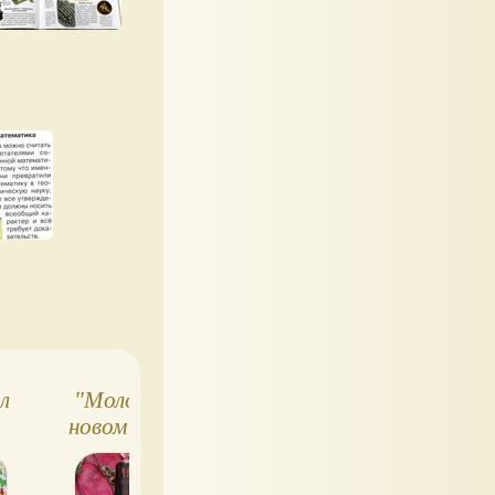
л
"Молот ведьм" в
Народы России.
новом издании от
Детская
МИФа (2023) -
энциклопедия с
обзор книги
Чевостиком (обзор