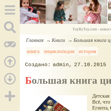
ToyByToy.com - новос
Главная
Книги
Большая книга ц
книга
энциклопедия
история
admin
27.10.2015
Большая книга ц
Детская
Всё, чт
Египта,