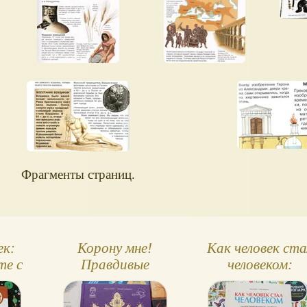
Фрагменты страниц.
ек:
Корону мне!
Как человек ста
те с
Правдивые
человеком:
м!
истории о королях,
удивительные
императрицах и
факты!