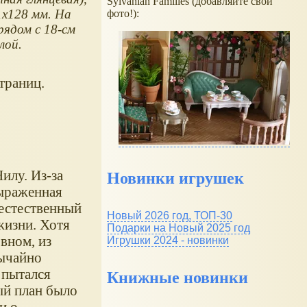
Sylvanian Families (добавляйте свои
x128 мм. На
фото!):
рядом с 18-см
лой.
траниц.
илу. Из-за
Новинки игрушек
выраженная
 естественный
Новый 2026 год, ТОП-30
жизни. Хотя
Подарки на Новый 2025 год
вном, из
Игрушки 2024 - новинки
вычайно
 пытался
Книжные новинки
ый план было
и о