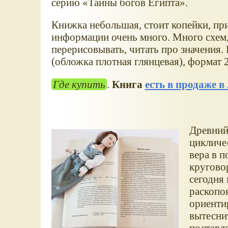
серию
Тайны богов Египта
.
Книжка небольшая, стоит копейки, при
информации очень много. Много схем,
перерисовывать, читать про значения.
(обложка плотная глянцевая), формат 
Где купить
.
Книга
есть в продаже в
Древний
цикличе
вера в 
кругово
сегодня
раскопо
ориенти
вытеснит
поставл