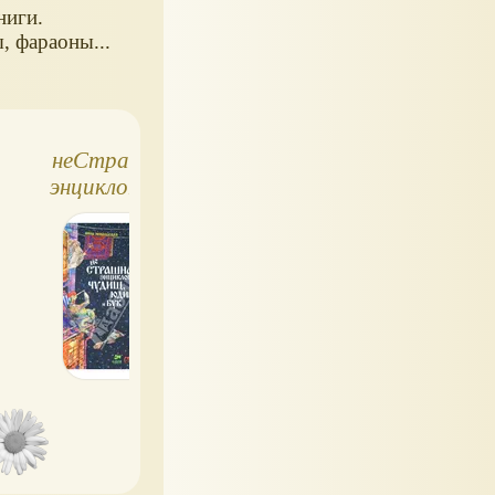
ниги.
 фараоны...
неСтрашная
Жизнь
энциклопедия
замечательных
чудищ, юдищ и бук
детей. Серия книг