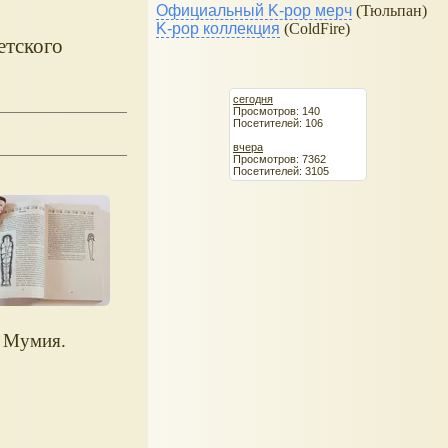
Официальный K-pop мерч
(Тюльпан)
K-pop коллекция
(ColdFire)
етского
сегодня
Просмотров: 140
Посетителей: 106
вчера
Просмотров: 7362
Посетителей: 3105
Мумия.