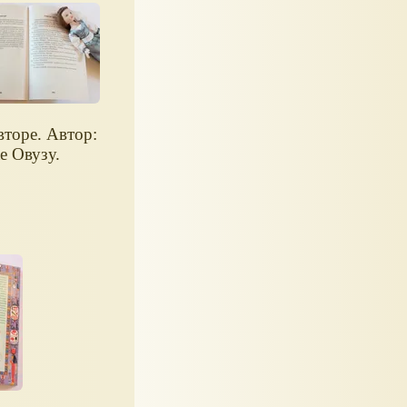
вторе. Автор:
е Овузу.