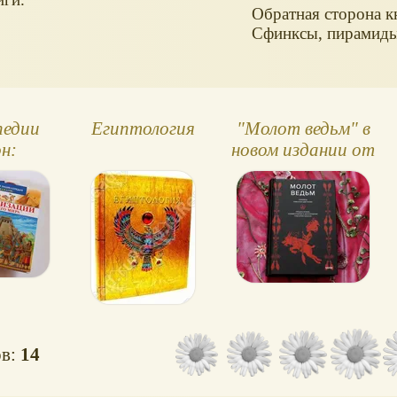
Обратная сторона к
Сфинксы, пирамиды,
педии
Египтология
"Молот ведьм" в
н:
новом издании от
ации,
МИФа (2023) -
ироды,
обзор книги
мира
ов:
14