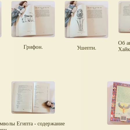
Об а
Грифон.
Ушепти.
Хайк
мволы Египта - содержание
иги.