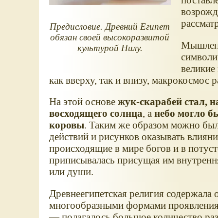
возрожд
рассмат
Предисловие. Древний Египет
обязан своей высокоразвитой
Мышлени
культурой Нилу.
символи
великие
как вверху, так и внизу, макрокосмос 
На этой основе
жук-скарабей стал, 
восходящего солнца
, а
небо могло б
коровы
. Таким же образом можно бы
действий и рисунков оказывать влиян
происходящие в мире богов и в потус
приписывалась присущая им внутрення
или души.
Древнеегипетская религия содержала 
многообразными формами проявления.
— полагалось большое количество раз