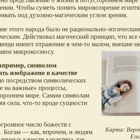
ении. Чтобы суметь понять мировоззрение египтя
ривать под духовно-магическим углом зрения.
е этого народа было не рационально-логическим,
ческим. Действовал магический принцип, что все
 вещи имеют отражение в чем-то малом, внешне 
равен микрокосмосу.
например, символом
ыть изображено в качестве
ло посредством символических
ие на важные» процессы,
тороннем мире. Самим символам
я сила, что-то вроде сущности
огромное число божеств с
Карта: Верх
 Богам — как, впрочем, и людям
Еги
личных качеств характера, так