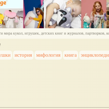
ти мира кукол, игрушек, детских книг и журналов, партворков,
а
рушки
история
мифология
книга
энциклопеди