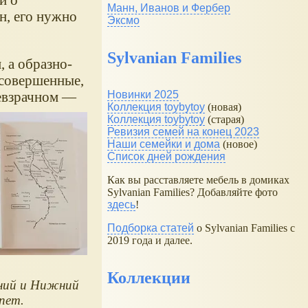
Манн, Иванов и Фербер
н, его нужно
Эксмо
Sylvanian Families
 а образно-
 совершенные,
невзрачном —
Новинки 2025
Коллекция toybytoy
(новая)
Коллекция toybytoy
(старая)
Ревизия семей на конец 2023
Наши семейки и дома
(новое)
Список дней рождения
Как вы расставляете мебель в домиках
Sylvanian Families? Добавляйте фото
здесь
!
Подборка статей
о Sylvanian Families с
2019 года и далее.
Коллекции
ний и Нижний
пет.