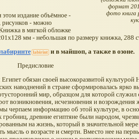
формат 201
фото книга 
 этом издание объёмное -
кук
 рисунков - можно
 Книжка в мягкой обложке
201x128 мм - небольшая по размеру книжка, 288 с
 лабиринте
и в майшоп, а также в озоне.
Предисловие
 Египет обязан своей высокоразвитой культурой Н
ских наводнений в стране сформировалась ярко 
потусторонний мир, образцом для которой служил
рот возникновения, исчезновения и возрождения 
 мы черпаем информацию об этой культуре, в осно
к гробниц, древние египтяне были народом, чрез
рованным на жизнь, который в значительной мере
ь мысль о возрасте и смерти. Вместо нее на перв
ено представление о жизни в потустороннем мире 