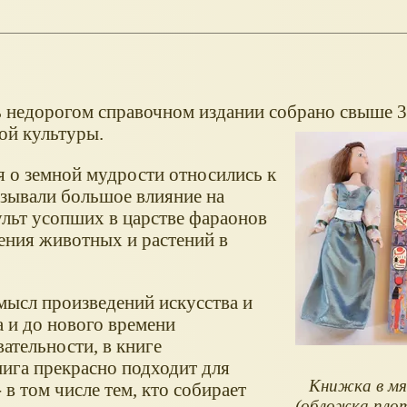
ь недорогом справочном издании собрано свыше 
ой культуры.
я о земной мудрости относились к
зывали большое влияние на
льт усопших в царстве фараонов
шения животных и растений в
мысл произведений искусства и
а и до нового времени
ательности, в книге
нига прекрасно подходит для
Книжка в мя
в том числе тем, кто собирает
(обложка плот