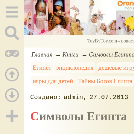
ToyByToy.com - новос
Главная
Книги
Символы Египт
Египет
энциклопедия
дешёвые иг
игры для детей
Тайны Богов Египта
admin
27.07.2013
Символы Египта