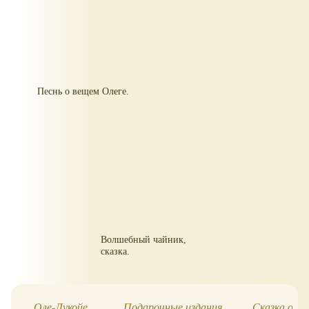
Песнь о вещем Олеге.
Волшебный чайник,
сказка.
Оле-Лукойе
Подарочные издания.
Сказка о ц