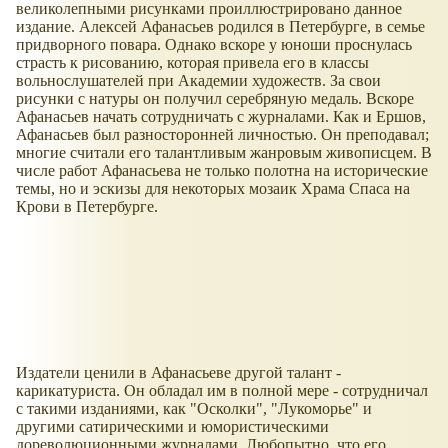
великолепными рисунками проиллюстрировано данное
издание. Алексей Афанасьев родился в Петербурге, в семье
придворного повара. Однако вскоре у юноши проснулась
страсть к рисованию, которая привела его в классы
вольнослушателей при Академии художеств. За свои
рисунки с натуры он получил серебряную медаль. Вскоре
Афанасьев начать сотрудничать с журналами. Как и Ершов,
Афанасьев был разносторонней личностью. Он преподавал;
многие считали его талантливым жанровым живописцем. В
числе работ Афанасьева не только полотна на исторические
темы, но и эскизы для некоторых мозаик Храма Спаса на
Крови в Петербурге.
Издатели ценили в Афанасьеве другой талант -
карикатуриста. Он обладал им в полной мере - сотрудничал
с такими изданиями, как "Осколки", "Лукоморье" и
другими сатирическими и юмористическими
дореволюционными журналами. Любопытно, что его