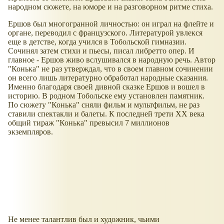
народном сюжете, на юморе и на разговорном ритме стиха.
Ершов был многогранной личностью: он играл на флейте и
органе, переводил с французского. Литературой увлекся
еще в детстве, когда учился в Тобольской гимназии.
Сочинял затем стихи и пьесы, писал либретто опер. И
главное - Ершов живо вслушивался в народную речь. Автор
"Конька" не раз утверждал, что в своем главном сочинении
он всего лишь литературно обработал народные сказания.
Именно благодаря своей дивной сказке Ершов и вошел в
историю. В родном Тобольске ему установлен памятник.
По сюжету "Конька" сняли фильм и мультфильм, не раз
ставили спектакли и балеты. К последней трети XX века
общий тираж "Конька" превысил 7 миллионов
экземпляров.
Не менее талантлив был и художник, чьими