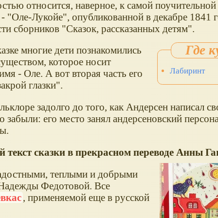
остью относится, наверное, к самой поучительной
 - "Оле-Лукойе", опубликованной в декабре 1841 г
ти сборников "Сказок, рассказанных детям".
казке многие дети познакомились
существом, которое носит
Лабиринт
мя - Оле. А вот вторая часть его
акрой глазки".
ьклоре задолго до того, как Андерсен написал св
о забыли: его место занял андерсеновский персона
ы.
 текст сказки в прекрасном переводе Анны Га
адостными, теплыми и добрыми
 Надежды Федотовой. Все
евкас
, применяемой еще в русской