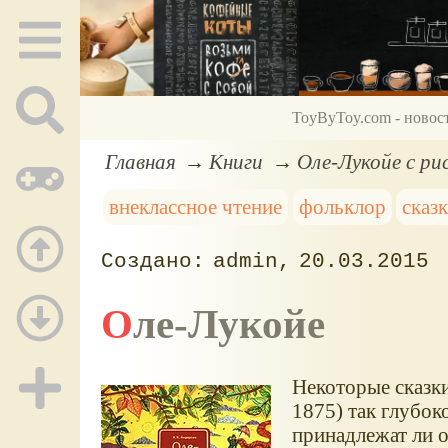
ToyByToy.com - новос
Главная
Книги
Оле-Лукойе с р
внеклассное чтение
фольклор
сказ
admin
20.03.2015
Оле-Лукойе
Некоторые сказки
1875) так глубок
принадлежат ли о