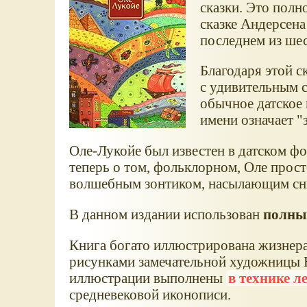
сказки. Это полн
сказке Андерсена
последнем из шес
Благодаря этой с
с удивительным 
обычное датское и
имени означает "з
Оле-Лукойе был известен в датском фол
теперь о том, фольклорном, Оле прост
волшебным зонтиком, насылающим сн
В данном издании использован
полный
Книга богато иллюстрирована жизнер
рисунками замечательной художницы
иллюстрации выполнены
в технике л
средневековой иконописи.