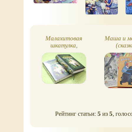
Малахитовая
Маша и м
шкатулка,
(сказк
иллюстрации
В.С.Баюскина
(фото)
Рейтинг статьи:
5
из
5
, голос