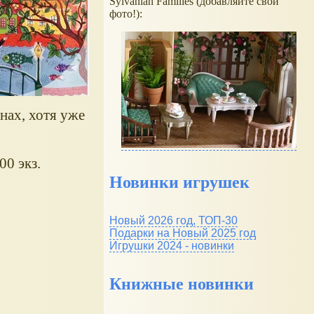
Sylvanian Families (добавляйте свои
фото!):
инах, хотя уже
00 экз.
Новинки игрушек
Новый 2026 год, ТОП-30
Подарки на Новый 2025 год
Игрушки 2024 - новинки
Книжные новинки