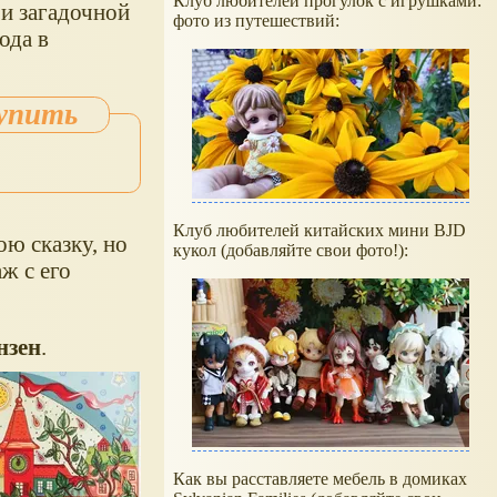
Клуб любителей прогулок с игрушками:
 и загадочной
фото из путешествий:
ода в
Клуб любителей китайских мини BJD
ою сказку, но
кукол (добавляйте свои фото!):
ж с его
нзен
.
Как вы расставляете мебель в домиках