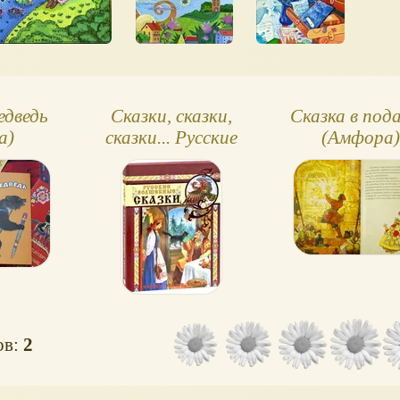
едведь
Сказки, сказки,
Сказка в под
а)
сказки... Русские
(Амфора)
волшебные сказки
ов:
2