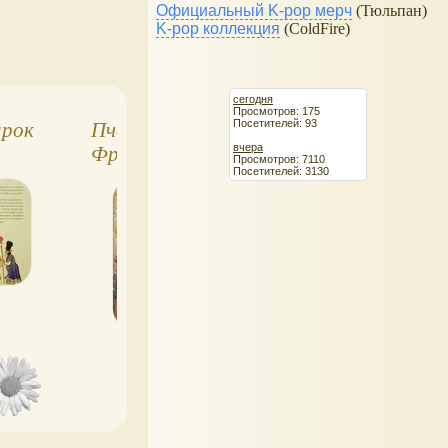
Официальный K-pop мерч
(Тюльпан)
K-pop коллекция
(ColdFire)
сегодня
Просмотров: 175
Посетителей: 93
арок
Пчёлка (Анатоль
Волшебные сказ
вчера
Франс). Сказка о
Норвегии
Просмотров: 7110
Посетителей: 3130
маленькой
принцессе