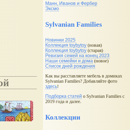
Манн, Иванов и Фербер
Эксмо
Sylvanian Families
Новинки 2025
Коллекция toybytoy
(новая)
Коллекция toybytoy
(старая)
Ревизия семей на конец 2023
Наши семейки и дома
(новое)
Список дней рождения
Как вы расставляете мебель в домиках
ой
Sylvanian Families? Добавляйте фото
здесь
!
Подборка статей
о Sylvanian Families с
2019 года и далее.
Коллекции