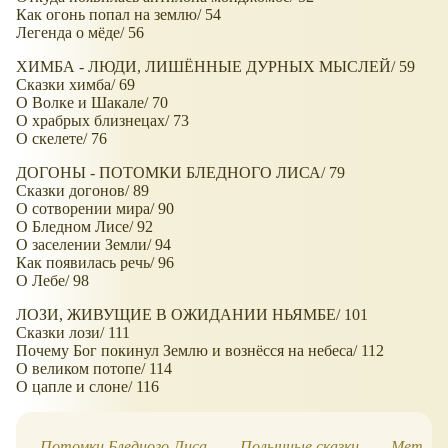
Как огонь попал на землю/ 54
Легенда о мёде/ 56
ХИМБА - ЛЮДИ, ЛИШЁННЫЕ ДУРНЫХ МЫСЛЕЙ/ 59
Сказки химба/ 69
О Волке и Шакале/ 70
О храбрых близнецах/ 73
О скелете/ 76
ДОГОНЫ - ПОТОМКИ БЛЕДНОГО ЛИСА/ 79
Сказки догонов/ 89
О сотворении мира/ 90
О Бледном Лисе/ 92
О заселении Земли/ 94
Как появилась речь/ 96
О Лебе/ 98
ЛОЗИ, ЖИВУЩИЕ В ОЖИДАНИИ НЬЯМБЕ/ 101
Сказки лози/ 111
Почему Бог покинул Землю и вознёсся на небеса/ 112
О великом потопе/ 114
О цапле и слоне/ 116
Потомки Бледного Лиса,
Полынные сказки
Метла и