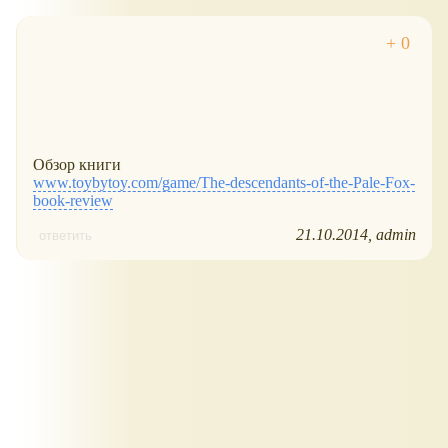
Обзор книги
www.toybytoy.com/game/The-descendants-of-the-Pale-Fox-
book-review
21.10.2014
admin
ответить