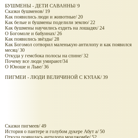
БУШМЕНЫ - ДЕТИ САВАННЫ/ 9
Сказки бушменов/ 19
Как появились люди и животные/ 20
Как белые и бушмены поделили землю/ 22
Как бушмены научились ездить на лошадях/ 24
О Богомоле и бабуинах/ 26
Как появились звёзды/ 28
Как Богомол сотворил маленькую антилопу и как появился
месяц/ 30
Откуда у гемсбока полосы на спине/ 32
Почему все люди умирают/34
О Юноше и Льве/ 36
ПИГМЕИ - ЛЮДИ ВЕЛИЧИНОЙ С КУЛАК/ 39
Сказки пигмеев/ 49
История о пантере и голубом дукере Абут а/ 50
Откуда появилась антилопа монджомбе/ 52