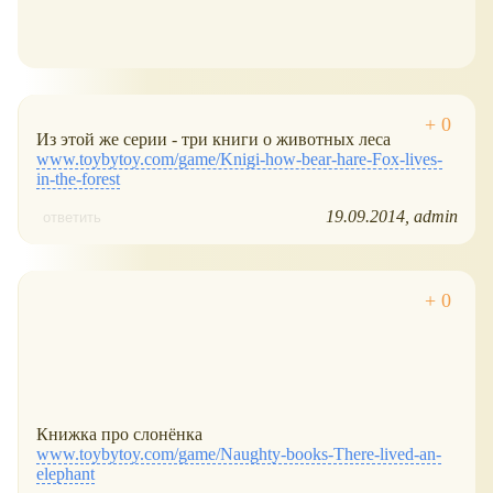
Из этой же серии - три книги о животных леса
www.toybytoy.com/game/Knigi-how-bear-hare-Fox-lives-
in-the-forest
19.09.2014
admin
ответить
Книжка про слонёнка
www.toybytoy.com/game/Naughty-books-There-lived-an-
elephant