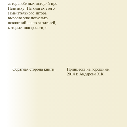
автор любимых историй про
Незнайку! На книгах этого
замечательного автора
выросло уже несколько
поколений юных читателей,
которые, повзрослев, с
удовольствием покупают
книги Носова своим детям и
внукам.
Обратная сторона книги.
Принцесса на горошине,
2014 г. Андерсен Х.К.