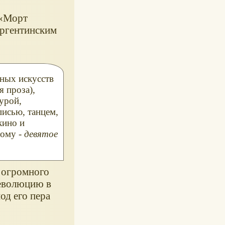
Морт
аргентинским
нных искусств
я проза),
турой,
писью, танцем,
кино и
тому -
девятое
 огромного
революцию в
под его пера