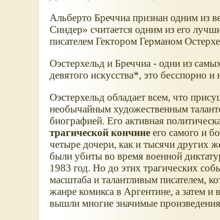
Альберто Бреччиа признан одним из в
Синдер
считается одним из его лучш
писателем Гектором Германом Остерх
Оэстерхельд и Бреччиа - одни из сам
девятого искусства*, это бесспорно и
Оэстерхельд обладает всем, что прису
необычайным художественным талант
биографией. Его активная политическ
трагической кончине
его самого и б
четыре дочери, как и тысячи других 
были убиты во время военной диктату
1983 год. Но до этих трагических со
масштаба и талантливым писателем, к
жанре комикса в Аргентине, а затем и в
вышли многие значимые произведения 