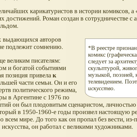
еличайших карикатуристов в истории комиксов, а
их достижений. Роман создан в сотрудничестве с 
ельдом.
ых выдающихся авторов
 не подлежит сомнению.
*В реестре призна
комикс (графическа
ще великим писателям:
следует за архитек
ом и богатой событиями
скульптурой, живо
ая позиция привела
к
музыкой, поэзией, 
телевидением. Поэ
ольшей части семьи. Он и его
искусство
.
жертв политического режима,
ры в Аргентине с 1976 по
бытий он был плодовитым сценаристом, личностью
оторый в 1950-1960-е годы произвел настоящую 
о всем мире. До того как он пропал без вести, из-
искусства, он работал с великими художниками.