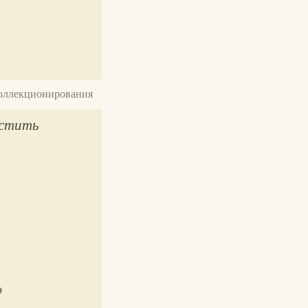
 коллекционирования
устить