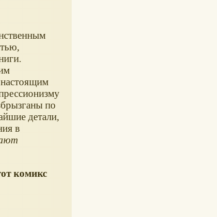
инственным
тью,
ниги.
им
с настоящим
спрессионизму
азбрызганы по
айшие детали,
ния в
ают
от комикс