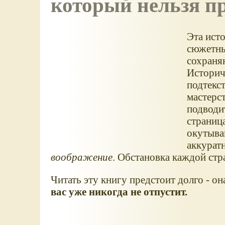
который нельзя п
Эта ист
сюжетны
сохраня
Историч
подтекст
мастерс
подводит
страниц
окутыва
аккурат
воображение
. Обстановка каждой стр
Читать эту книгу предстоит долго - он
вас уже никогда не отпустит.