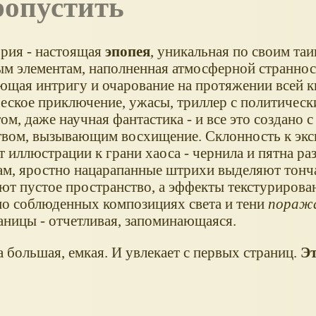
ропустить
ория - настоящая
эпопея
, уникальная по своим та
м элементам, наполненная атмосферной страннос
ющая интригу и очарование на протяжении всей к
еское приключение, ужасы, триллер с политическ
ом, даже научная фантастика - и все это создано 
твом, вызывающим восхищение. Склонность к эк
 иллюстрации к грани хаоса - чернила и пятна р
ам, яростно нацарапанные штрихи выделяют тонч
ют пустое пространство, а эффекты текстурирова
но соблюденных композициях света и тени
пораж
аницы - отчетливая, запоминающаяся.
а большая, емкая. И увлекает с первых страниц.
Эт